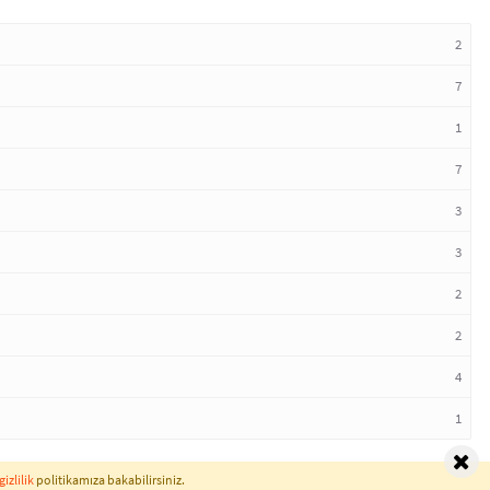
2
7
1
7
3
3
2
2
4
1
gizlilik
politikamıza bakabilirsiniz.
Normal Sözlük © 2026