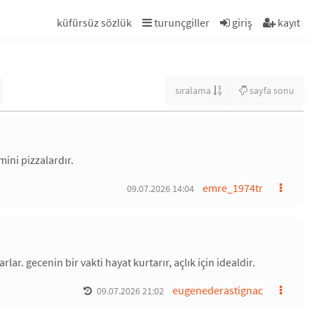
küfürsüz sözlük
turunçgiller
giriş
kayıt
sıralama
sayfa sonu
ini pizzalardır.
emre_1974tr
09.07.2026 14:04
ar. gecenin bir vakti hayat kurtarır, açlık için idealdir.
eugenederastignac
09.07.2026 21:02