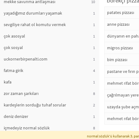
"börekçi pizza
mekke savunma antlaşması
10
patates pizzası
yaşadığımız durumları yaşamak
1
anne pizzası
sevgiliye rahat ol komutu vermek
1
çok asosyal
dünyanın en pahal
1
çok sosyal
1
migros pizzası
uckornerbirpenalti.com
1
bim pizzası
fatma girik
4
pastane ve fırın p
kafa
1
mehmet rifat bör
zor zaman şarkıları
8
çağrılmayan yere 
kardeşlerin sorduğu tuhaf sorular
2
uzayda şube açma
deniz denizer
1
mehmet rıfat bör
içmedeyiz normal sözlük
8
normal sözlük'ü kullanarak 3. part
instagram