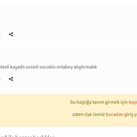
.
)
esli kaşadlı sosisli sucuklu ortaboy atıştırmalık
)
bu başlığa tanım girmek için
kayı
zaten üye iseniz
buradan
giriş y