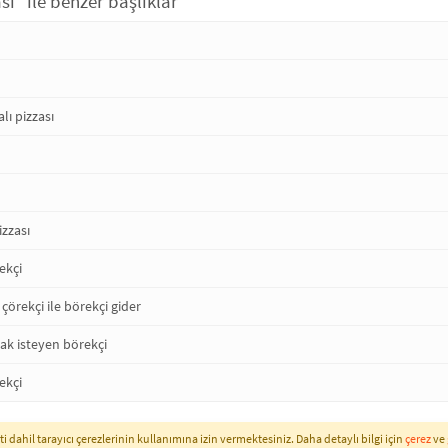
sı" ile benzer başlıklar
ı pizzası
izzası
ekçi
çörekçi ile börekçi gider
k isteyen börekçi
ekçi
i dahil tarayıcı çerezlerinin kullanımına izin vermektesiniz. Daha detaylı bilgi için
çerez
ve