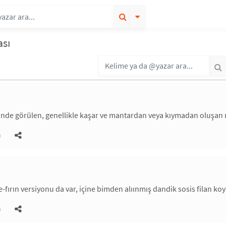
ası
nde görülen, genellikle kaşar ve mantardan veya kıymadan oluşan m
)
ırın versiyonu da var, içine bimden alıınmış dandik sosis filan koyarl
)