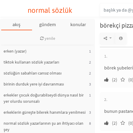
normal sözlük
börekçi pizz
akış
gündem
konular
yenile
erken (yazar)
1
1.
tiktok kullanan sözlük yazarları
2
börek şubeleri
sözlüğün sabahları cansız olması
2
(2)
(0
birinin durduk yere iyi davranması
3
erkekler çocuk doğurabilseydi dünya nasıl bir
1
2.
yer olurdu sorunsalı
bunun pastane-f
erkeklerin güreşte bilerek hanımlara yenilmesi
3
(2)
(0
normal sözlük yazarlarının şu an ihtiyacı olan
8
şey