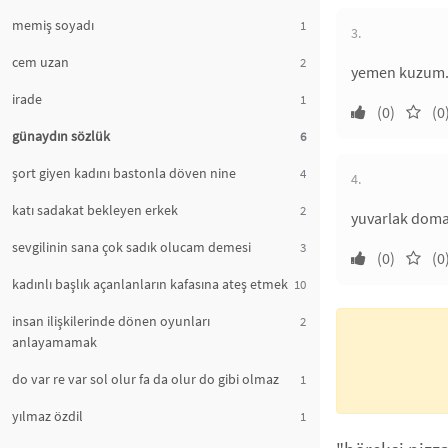
memiş soyadı
1
3.
cem uzan
2
yemen kuzum
irade
1
(0)
(0
günaydın sözlük
6
şort giyen kadını bastonla döven nine
4
4.
katı sadakat bekleyen erkek
2
yuvarlak domat
sevgilinin sana çok sadık olucam demesi
3
(0)
(0
kadınlı başlık açanlanların kafasına ateş etmek
10
insan ilişkilerinde dönen oyunları
2
anlayamamak
do var re var sol olur fa da olur do gibi olmaz
1
yılmaz özdil
1