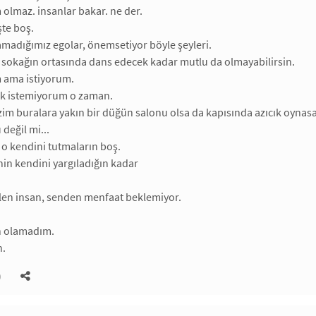
olmaz. insanlar bakar. ne der.
şte boş.
lamadığımız egolar, önemsetiyor böyle şeyleri.
 sokağın ortasında dans edecek kadar mutlu da olmayabilirsin.
m ama istiyorum.
k istemiyorum o zaman.
zim buralara yakın bir düğün salonu olsa da kapısında azıcık oyna
 değil mi...
 o kendini tutmaların boş.
nin kendini yargıladığın kadar
elen insan, senden menfaat beklemiyor.
n olamadım.
n.
)