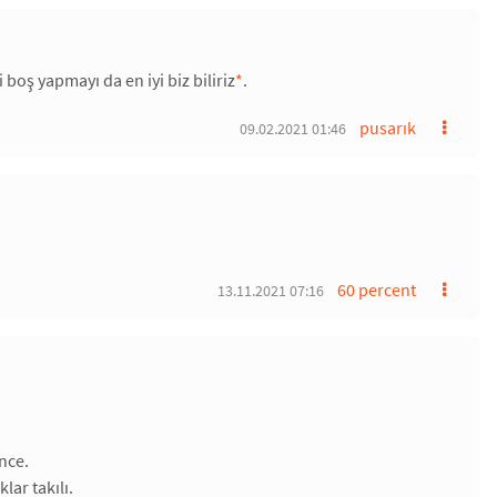
 boş yapmayı da en iyi biz biliriz
*
.
pusarık
09.02.2021 01:46
60 percent
13.11.2021 07:16
nce.
ar takılı.