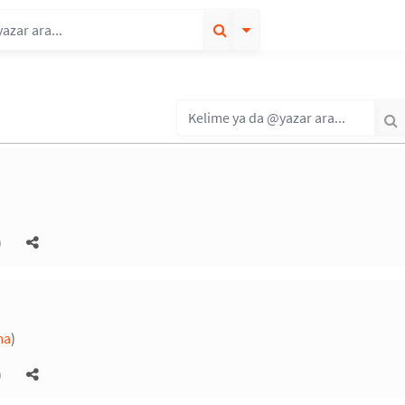
)
ma
)
)