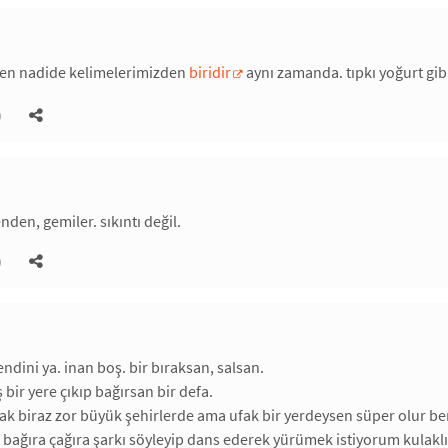
eçen nadide kelimelerimizden
biridir
aynı zamanda. tıpkı yoğurt gibi
)
den, gemiler. sıkıntı değil.
)
ndini ya. inan boş. bir bıraksan, salsan.
 bir yere çıkıp bağırsan bir defa.
ak biraz zor büyük şehirlerde ama ufak bir yerdeysen süper olur be
bağıra çağıra şarkı söyleyip dans ederek yürümek istiyorum kulaklıkl