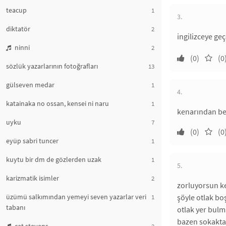
teacup
1
3.
diktatör
2
ingilizceye g
ninni
2
(0)
(0
sözlük yazarlarının fotoğrafları
13
gülseven medar
1
4.
katainaka no ossan, kensei ni naru
1
kenarından ben
uyku
7
(0)
(0
eyüp sabri tuncer
1
kuytu bir dm de gözlerden uzak
1
5.
karizmatik isimler
2
zorluyorsun ke
üzümü salkımından yemeyi seven yazarlar veri
şöyle otlak boş
1
tabanı
otlak yer bulm
bazen sokakta 
2