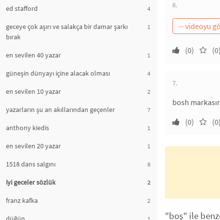
6.
ed stafford
4
geceye çok aşırı ve salakça bir damar şarkı
1
bırak
(0)
(0
en sevilen 40 yazar
1
güneşin dünyayı içine alacak olması
4
7.
en sevilen 10 yazar
2
bosh markasını
yazarların şu an akıllarından geçenler
7
(0)
(0
anthony kiedis
1
en sevilen 20 yazar
1
1518 dans salgını
8
iyi geceler sözlük
2
franz kafka
2
"boş" ile benz
düğün
1