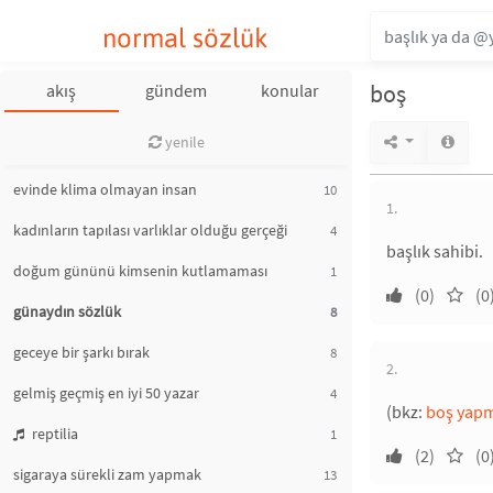
normal sözlük
boş
akış
gündem
konular
yenile
evinde klima olmayan insan
10
1.
kadınların tapılası varlıklar olduğu gerçeği
4
başlık sahibi.
doğum gününü kimsenin kutlamaması
1
(0)
(0
günaydın sözlük
8
geceye bir şarkı bırak
8
2.
gelmiş geçmiş en iyi 50 yazar
4
(bkz:
boş yap
reptilia
1
(2)
(0
sigaraya sürekli zam yapmak
13