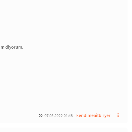
sam diyorum.
kendimeaitbiryer
07.05.2022 01:48