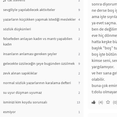
cat stevens
sonra diyorum 
sevgiliyle yapılabilecek aktiviteler
9
ne derse boş i
ama işte sıyrı
yazarların küçükken yapmak istediği meslekler
4
ya evet saçma.
ben de değili
sözlük düşkünleri
1
eve hiç dönme
felsefeden anlayan kadın vs mantı yapabilen
2
hatta keşke bi
kadın
başlık "boş" tu
insanların anlaması gereken şeyler
boş işte bütün
2
kimse seni, se
gelecekte üzüleceğin şeye bugünden üzülmek
9
yargılamıyor.
ve her sana g
zevk alınan sapıklıklar
2
olabilir.
normal sözlük yazarlarının karalama defteri
7
buna çok emi
t:dolu olmaya
su uyur düşman uyumaz
2
(4)
(0
isminizi kim koydu sorunsalı
13
esmiyor
1