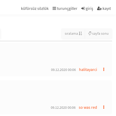
küfürsüz sözlük
turunçgiller
giriş
kayıt
sıralama
sayfa sonu
halitayarci
09.12.2020 00:06
so was red
09.12.2020 00:06