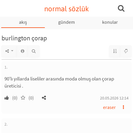
normal sözlük
akış
gündem
konular
burlington çorap
1.
90'lı yıllarda liseliler arasında moda olmuş olan çorap
üreticisi .
(0)
(0)
20.05.2026 12:14
eraser
2.