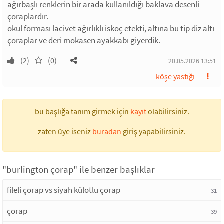
ağırbaşlı renklerin bir arada kullanıldığı baklava desenli
çoraplardır.
okul forması lacivet ağırlıklı iskoç etekti, altına bu tip diz altı
çoraplar ve deri mokasen ayakkabı giyerdik.
(2)
(0)
20.05.2026 13:51
köşe yastığı
bu başlığa tanım girmek için
kayıt
olabilirsiniz.
zaten üye iseniz
buradan
giriş yapabilirsiniz.
"burlington çorap" ile benzer başlıklar
fileli çorap vs siyah külotlu çorap
31
çorap
39