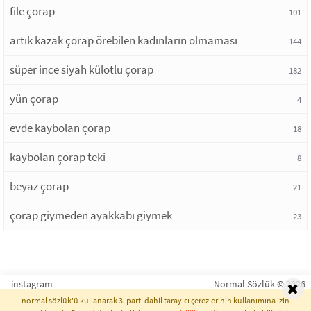
file çorap
101
artık kazak çorap örebilen kadınların olmaması
144
süper ince siyah külotlu çorap
182
yün çorap
4
evde kaybolan çorap
18
kaybolan çorap teki
8
beyaz çorap
21
çorap giymeden ayakkabı giymek
23
instagram
Normal Sözlük © 2026
normal sözlük'ü kullanarak 3. parti dahil tarayıcı çerezlerinin kullanımına izin