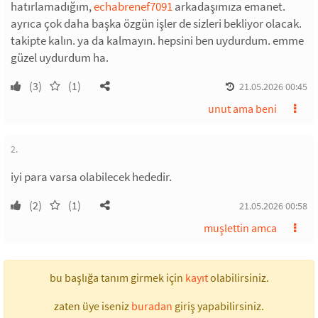
hatırlamadığım,
echabrenef7091
arkadaşımıza emanet.
ayrıca çok daha başka özgün işler de sizleri bekliyor olacak.
takipte kalın. ya da kalmayın. hepsini ben uydurdum. emme
güzel uydurdum ha.
(3)
(1)
21.05.2026 00:45
unut ama beni
2.
iyi para varsa olabilecek hededir.
(2)
(1)
21.05.2026 00:58
muşlettin amca
bu başlığa tanım girmek için
kayıt
olabilirsiniz.
zaten üye iseniz
buradan
giriş yapabilirsiniz.