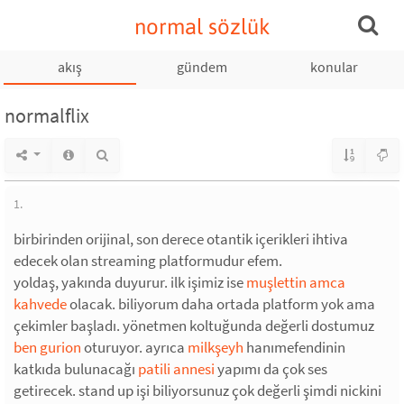
normal sözlük
akış
gündem
konular
normalflix
1.
birbirinden orijinal, son derece otantik içerikleri ihtiva
edecek olan streaming platformudur efem.
yoldaş, yakında duyurur. ilk işimiz ise
muşlettin amca
kahvede
olacak. biliyorum daha ortada platform yok ama
çekimler başladı. yönetmen koltuğunda değerli dostumuz
ben gurion
oturuyor. ayrıca
milkşeyh
hanımefendinin
katkıda bulunacağı
patili annesi
yapımı da çok ses
getirecek. stand up işi biliyorsunuz çok değerli şimdi nickini