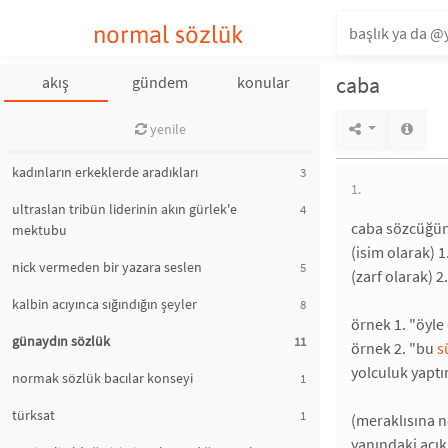
normal sözlük
caba
akış
gündem
konular
yenile
kadınların erkeklerde aradıkları
3
1.
ultraslan tribün liderinin akın gürlek'e
4
caba sözcüğünü
mektubu
(isim olarak) 
nick vermeden bir yazara seslen
5
(zarf olarak) 2
kalbin acıyınca sığındığın şeyler
8
örnek 1. "öyle
günaydın sözlük
11
örnek 2. "bu
s
yolculuk yaptı
normak sözlük bacılar konseyi
1
türksat
1
(meraklısına n
yanındaki açıkl