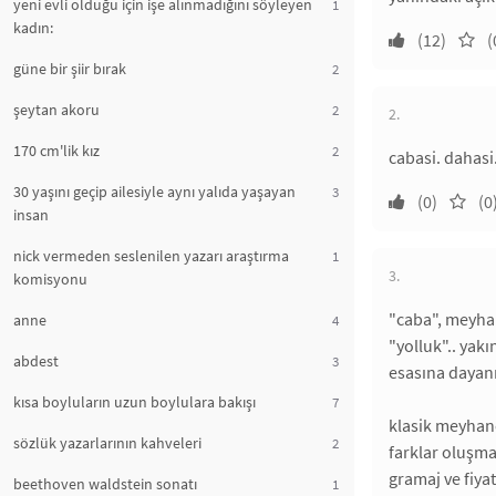
yeni evli olduğu için işe alınmadığını söyleyen
1
kadın:
(12)
(
güne bir şiir bırak
2
şeytan akoru
2
2.
170 cm'lik kız
2
cabasi. dahasi
30 yaşını geçip ailesiyle aynı yalıda yaşayan
3
(0)
(0
insan
nick vermeden seslenilen yazarı araştırma
1
3.
komisyonu
"caba", meyhan
anne
4
"yolluk".. yak
abdest
3
esasına dayanı
kısa boyluların uzun boylulara bakışı
7
klasik meyhanel
sözlük yazarlarının kahveleri
2
farklar oluşmas
gramaj ve fiyat
beethoven waldstein sonatı
1