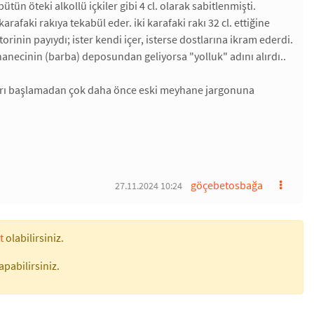
tün öteki alkollü içkiler gibi 4 cl. olarak sabitlenmişti.
karafaki rakıya tekabül eder. iki karafaki rakı 32 cl. ettiğine
storinin payıydı; ister kendi içer, isterse dostlarına ikram ederdi.
hanecinin (barba) deposundan geliyorsa "yolluk" adını alırdı..
ları başlamadan çok daha önce eski meyhane jargonuna
göçebetosbağa
27.11.2024 10:24
t
olabilirsiniz.
apabilirsiniz.