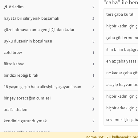
"caba" ile ben
özledim
2
ters çaba kuralı
hayata bir sıfır yenik başlamak
2
hiçbir kadın için
güzel olmayan ama gençliği olan kızlar
1
çaba göstermeme
uyku düzeninin bozulması
5
ilim bilim başlığ
cold brew
1
en az çaba yasası
filtre kahve
1
ne kadar çaba g
bir dizi repliği bırak
1
acayip hayvanlar
18 yaşını geçip hala ailesiyle yaşayan insan
3
hiçbir kadın için
bir şey soracağım cümlesi
2
hiçbir erkek için
araf’a ithafen
3
sevilmek için çab
kendinle gurur duymak
2
eski sevgiliye geri dönmek
1
normal sözlük'ü kullanarak 3. part