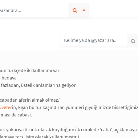
n türkçede iki kullanımı var:
1. bedava
. fazladan, üstelik anlamlarına geliyor.
 cabadan aferin almak olmaz."
üveter
in, kışın bu tür kaşındıran yünlüleri giydiğimizde hissettiğimi
rması da cabası."
ot: yukarıya örnek olarak koyduğum ilk cümlede 'caba', açıklamaya te
amaya ters, isim olarak kullanılmıştır.)