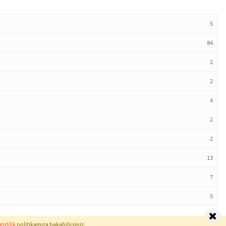
5
84
2
2
4
2
2
13
7
5
gizlilik
politikamıza bakabilirsiniz.