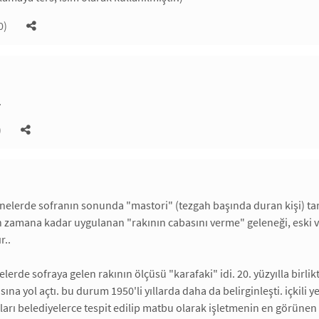
0)
.
)
elerde sofranın sonunda "mastori" (tezgah başında duran kişi) taraf
ın zamana kadar uygulanan "rakının cabasını verme" geleneği, eski v
r..
erde sofraya gelen rakının ölçüsü "karafaki" idi. 20. yüzyılla birlikt
ına yol açtı. bu durum 1950'li yıllarda daha da belirginleşti. içkili y
ları belediyelerce tespit edilip matbu olarak işletmenin en görünen y