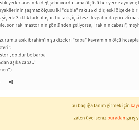
istik yerler arasında değişebiliyordu, ama ölçüsü her yerde aynıydı; bü
ryakilerinin şaşmaz ölçüsü iki "duble" rakı 16 cl.dir, eski ölçekle bir 
k şişede 3 cl.lik fark oluşur. bu fark, içki tevzi tezgahında görevli ma
şle, son rakı mastorinin gönlünden geliyorsa, "rakının cabası", mey
rzurumlu aşık ibrahim'in şu dizeleri "caba" kavramının ölçü hesap
sterir:
stori, doldur be barba
ndan aşıka caba.."
rmen")
)
bu başlığa tanım girmek için
kayı
zaten üye iseniz
buradan
giriş y