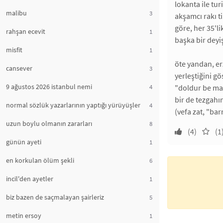
lokanta ile tur
malibu
3
akşamcı rakı ti
göre, her 35'li
rahşan ecevit
1
başka bir deyi
misfit
1
öte yandan, e
cansever
3
yerleştiğini gö
9 ağustos 2026 istanbul nemi
4
"doldur be ma
bir de tezgahı
normal sözlük yazarlarının yaptığı yürüyüşler
4
(vefa zat, "ba
uzun boylu olmanın zararları
8
(4)
(1
günün ayeti
1
en korkulan ölüm şekli
6
incil'den ayetler
1
biz bazen de saçmalayan şairleriz
5
metin ersoy
1