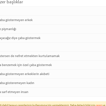
zer başlıklar
 çaba göstermeyen erkek
 pişmanlığı
ı açacağız diye çaba göstermek
östersen de nefret etmekten kurtulamamak
a benzemek için özel çaba göstermek
 çaba göstermeyen erkeklerin akıbeti
 çaba gösteremeyen kadın
a sarf etmeyen insan
i dahil tarayıcı çerezlerinin kullanımına izin vermektesiniz. Daha detaylı bilgi için
çerez
ve