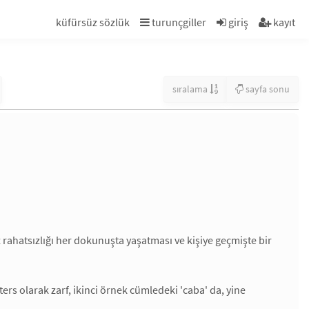
küfürsüz sözlük
turunçgiller
giriş
kayıt
sıralama
sayfa sonu
z rahatsızlığı her dokunuşta yaşatması ve kişiye geçmişte bir
rs olarak zarf, ikinci örnek cümledeki 'caba' da, yine