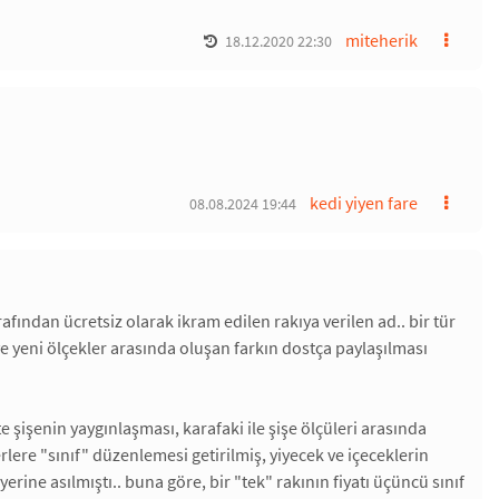
miteherik
18.12.2020 22:30
kedi yiyen fare
08.08.2024 19:44
ından ücretsiz olarak ikram edilen rakıya verilen ad.. bir tür
e yeni ölçekler arasında oluşan farkın dostça paylaşılması
e şişenin yaygınlaşması, karafaki ile şişe ölçüleri arasında
erlere "sınıf" düzenlemesi getirilmiş, yiyecek ve içeceklerin
erine asılmıştı.. buna göre, bir "tek" rakının fiyatı üçüncü sınıf