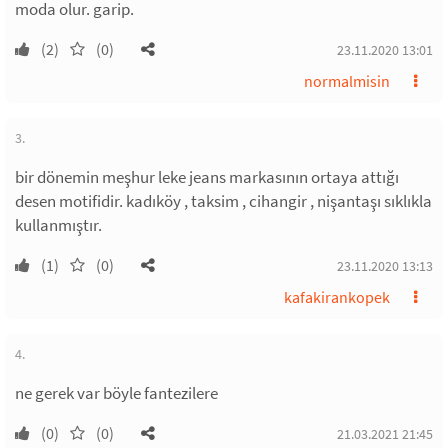
moda olur. garip.
(2)
(0)
23.11.2020 13:01
normalmisin
3.
bir dönemin meşhur leke jeans markasının ortaya attığı
desen motifidir. kadıköy , taksim , cihangir , nişantaşı sıklıkla
kullanmıştır.
(1)
(0)
23.11.2020 13:13
kafakirankopek
4.
ne gerek var böyle fantezilere
(0)
(0)
21.03.2021 21:45