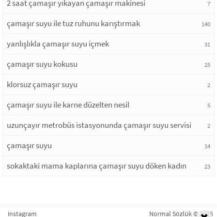
2 saat çamaşır yıkayan çamaşır makinesi
7
çamaşır suyu ile tuz ruhunu karıştırmak
140
yanlışlıkla çamaşır suyu içmek
31
çamaşır suyu kokusu
25
klorsuz çamaşır suyu
2
çamaşır suyu ile karne düzelten nesil
5
uzunçayır metrobüs istasyonunda çamaşır suyu servisi
2
çamaşır suyu
14
sokaktaki mama kaplarına çamaşır suyu döken kadın
23
instagram
Normal Sözlük © 2026