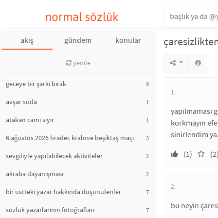
normal sözlük
çaresizlikt
akış
gündem
konular
yenile
geceye bir şarkı bırak
9
1.
avşar soda
1
yapılmaması ge
atakan camı sıyır
1
korkmayın efen
sinirlendim ya
6 ağustos 2026 hradec kralove beşiktaş maçı
3
(1)
(2
sevgiliyle yapılabilecek aktiviteler
2
akraba dayanışması
2
2.
bir üstteki yazar hakkında düşünülenler
7
bu neyin çaresi
sözlük yazarlarının fotoğrafları
7