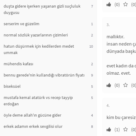
(0)
(0
duşta gidere işerken yaşanan gizli suçluluk
7
duygusu
serserim ve güzelim
1
3.
normal sözlük yazarlarının çizimleri
2
mallıktır.
insan neden ça
hatun düşürmek için kedilerden medet
10
dünyada başka
ummak
mühendis kafası
2
evet kadın da d
olmaz. evet.
bennu gerede'nin kullandığı vibratörün fiyatı
9
(0)
(0
biseksüel
5
mustafa kemal atatürk vs recep tayyip
5
erdoğan
4.
öyle deme allah'ın gücüne gider
4
kim bu çaresiz
erkek adamın erkek sevgilisi olur
8
(1)
(0