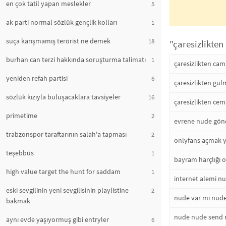
en çok tatil yapan meslekler
5
ak parti normal sözlük gençlik kolları
1
suça karışmamış terörist ne demek
18
"çaresizlikte
burhan can terzi hakkında soruşturma talimatı
1
çaresizlikten cami
yeniden refah partisi
6
çaresizlikten gü
sözlük kızıyla buluşacaklara tavsiyeler
16
çaresizlikten ce
primetime
2
evrene nude gö
trabzonspor taraftarının salah'a tapması
2
onlyfans açmak y
teşebbüs
1
bayram harçlığı
high value target the hunt for saddam
1
internet alemi n
eski sevgilinin yeni sevgilisinin playlistine
2
nude var mı nud
bakmak
nude nude send
aynı evde yaşıyormuş gibi entryler
6