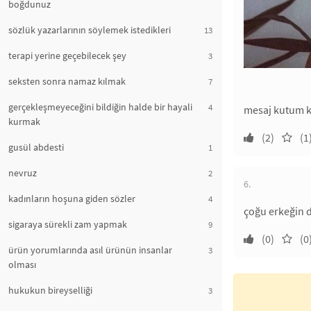
boğdunuz
sözlük yazarlarının söylemek istedikleri
13
terapi yerine geçebilecek şey
3
seksten sonra namaz kılmak
7
gerçekleşmeyeceğini bildiğin halde bir hayali
4
mesaj kutum k
kurmak
(2)
(1
gusül abdesti
1
nevruz
2
6.
kadınların hoşuna giden sözler
4
çoğu erkeğin d
sigaraya sürekli zam yapmak
9
(0)
(0
ürün yorumlarında asıl ürünün insanlar
3
olması
hukukun bireyselliği
3