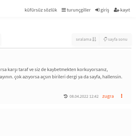
küfürsüz sözlük
turunçgiller
giriş
kayıt
sıralama
sayfa sonu
rsa karşı taraf ve siz de kaybetmekten korkuyorsanız,
n. çok azıyorsa açsın birileri dergi ya da sayfa, hallensin.
zugra
08.04.2022 12:42