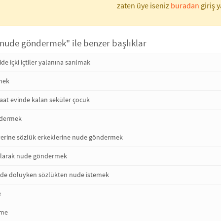
zaten üye iseniz
buradan
giriş y
n nude göndermek" ile benzer başlıklar
de içki içtiler yalanına sarılmak
lmek
maat evinde kalan seküler çocuk
ndermek
erine sözlük erkeklerine nude göndermek
 olarak nude göndermek
ude doluyken sözlükten nude istemek
e
 me