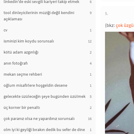
linkedin'de eski sevgili kariyeri takip etmek
6
tool dinleyicilerinin müziği değil kendini
9
5.
açıklaması
(bkz:
çok üzgü
cv
1
isminizi kim koydu sorunsalı
12
kötü adam azgınlığı
2
anın fotoğrafı
4
mekan seçme rehberi
1
oğlum misafirlere hoşgeldin desene
1
gelecekte üzüleceğin şeye bugünden üzülmek
5
üç korner bir penaltı
2
çok paranız olsa ne yapardınız sorunsalı
16
olm iyi ki geyliği bırakın dedik bu sefer de dine
1