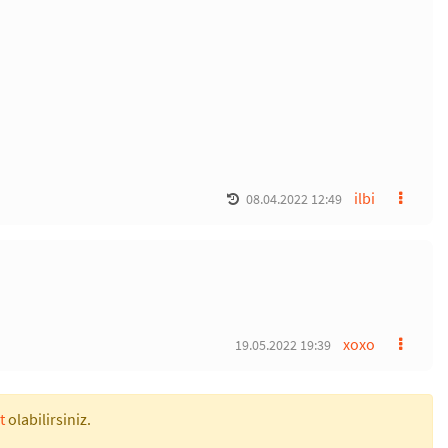
ilbi
08.04.2022 12:49
xoxo
19.05.2022 19:39
t
olabilirsiniz.