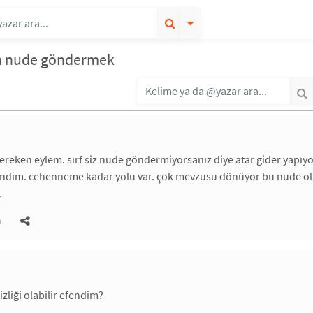
en nude göndermek
reken eylem. sırf siz nude göndermiyorsanız diye atar gider yapıyo
dim. cehenneme kadar yolu var. çok mevzusu dönüyor bu nude olayını
.
)
zliği olabilir efendim?