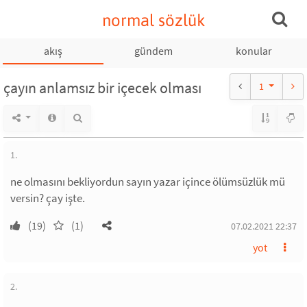
normal sözlük
akış
gündem
konular
çayın anlamsız bir içecek olması
1
1.
ne olmasını bekliyordun sayın yazar içince ölümsüzlük mü
versin? çay işte.
(19)
(1)
07.02.2021 22:37
yot
2.