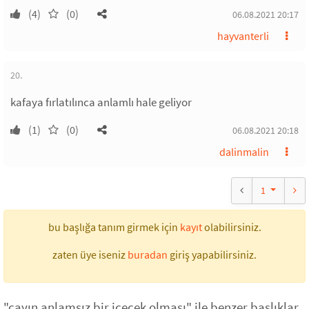
(4)
(0)
06.08.2021 20:17
hayvanterli
20.
kafaya fırlatılınca anlamlı hale geliyor
(1)
(0)
06.08.2021 20:18
dalinmalin
1
bu başlığa tanım girmek için
kayıt
olabilirsiniz.
zaten üye iseniz
buradan
giriş yapabilirsiniz.
"çayın anlamsız bir içecek olması" ile benzer başlıklar