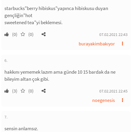
starbucks"berry hibiskus"yapınca hibiskusu duyan
gençliğin"hot
sweetened tea"yi beklemesi.
(0)
(0)
07.02.2021 22:43
burayakimbakıyor
6.
hakkını yememek lazım ama günde 10 15 bardak da ne
bileyim altan çok gibi.
(3)
(0)
07.02.2021 22:45
noegenesis
7.
sensin anlamsız.