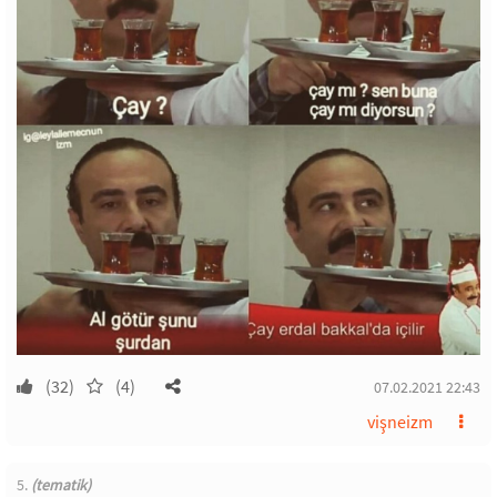
(32)
(4)
07.02.2021 22:43
vişneizm
5.
(tematik)