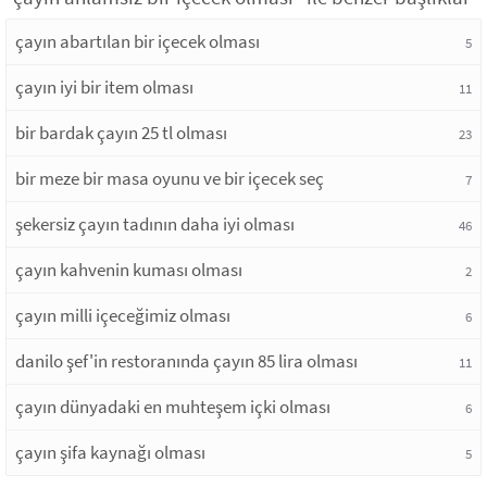
çayın abartılan bir içecek olması
5
çayın iyi bir item olması
11
bir bardak çayın 25 tl olması
23
bir meze bir masa oyunu ve bir içecek seç
7
şekersiz çayın tadının daha iyi olması
46
çayın kahvenin kuması olması
2
çayın milli içeceğimiz olması
6
danilo şef'in restoranında çayın 85 lira olması
11
çayın dünyadaki en muhteşem içki olması
6
çayın şifa kaynağı olması
5