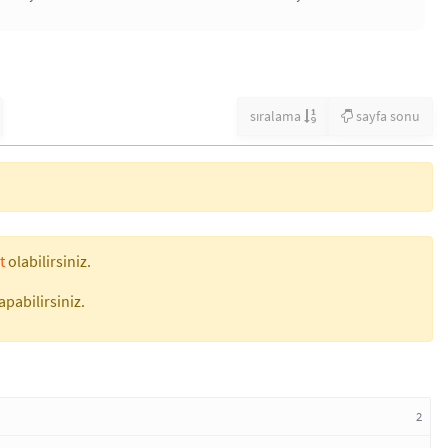
sıralama
sayfa sonu
t
olabilirsiniz.
apabilirsiniz.
2