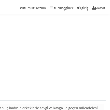
küfürsüz sözlük
turunçgiller
giriş
kayıt
n üç kadının erkeklerle sevgi ve kavga ile geçen mücadelesi