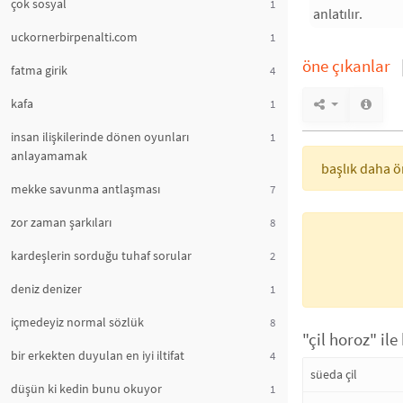
çok sosyal
1
anlatılır.
uckornerbirpenalti.com
1
öne çıkanlar
fatma girik
4
kafa
1
insan ilişkilerinde dönen oyunları
1
anlayamamak
başlık daha ön
mekke savunma antlaşması
7
zor zaman şarkıları
8
kardeşlerin sorduğu tuhaf sorular
2
deniz denizer
1
içmedeyiz normal sözlük
8
"çil horoz" ile
bir erkekten duyulan en iyi iltifat
4
süeda çil
düşün ki kedin bunu okuyor
1