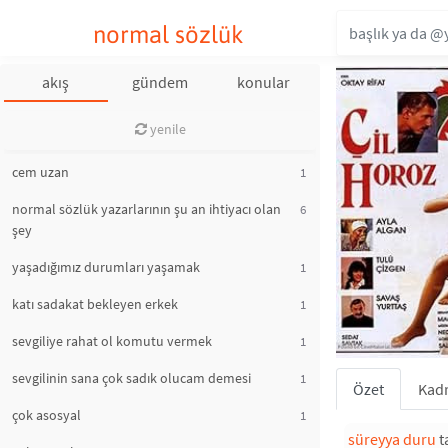
normal sözlük
akış
gündem
konular
yenile
cem uzan
1
normal sözlük yazarlarının şu an ihtiyacı olan
6
şey
yaşadığımız durumları yaşamak
1
katı sadakat bekleyen erkek
1
sevgiliye rahat ol komutu vermek
1
sevgilinin sana çok sadık olucam demesi
1
Özet
Kad
çok asosyal
1
süreyya duru
t