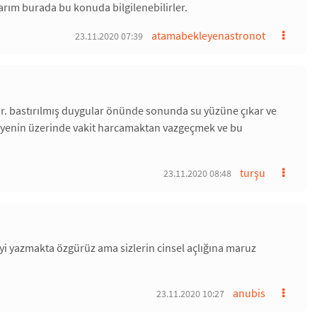
larım burada bu konuda bilgilenebilirler.
atamabekleyenastronot
23.11.2020 07:39
ar. bastırılmış duygular önünde sonunda su yüzüne çıkar ve
tmeyenin üzerinde vakit harcamaktan vazgeçmek ve bu
turşu
23.11.2020 08:48
yi yazmakta özgürüz ama sizlerin cinsel açlığına maruz
anubis
23.11.2020 10:27