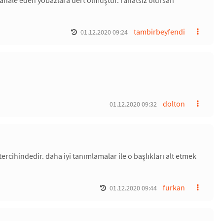
ahale eden yobazlara dert olmuştur. rahatsız olursan
tambirbeyfendi
01.12.2020 09:24
dolton
01.12.2020 09:32
tercihindedir. daha iyi tanımlamalar ile o başlıkları alt etmek
furkan
01.12.2020 09:44