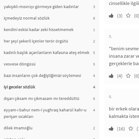
cinsellikle il
yakışıklı mısırcıyı görmeye giden kadınlar
3
(3)
(0
içmedeyiz normal sözlük
8
kendini eskisi kadar zeki hissetmemek
1
5.
her şeyi şekerli içenler terör örgütü
2
"benim sevmedi
kadınlı başlık açanlanların kafasına ateş etmek
5
insana zarar v
gerçeklerle bar
vesvese döngüsü
5
bazı insanların çok değiştiğimizi söylemesi
(4)
(0
4
iyi geceler sözlük
4
6.
dışarı çıksam mı çıkmasam mı tereddüttü
6
bir erkek olar
eyyam-ı bahur nem-i yughraq kaharül kahr-u
4
kalmakta iste
perişan sıcakları
dilek imamoğlu
2
(16)
(