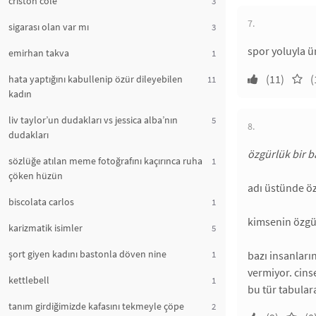
criston cole
3
7.
sigarası olan var mı
3
spor yoluyla ür
emirhan takva
1
(11)
(
hata yaptığını kabullenip özür dileyebilen
11
kadın
liv taylor’un dudakları vs jessica alba’nın
5
8.
dudakları
özgürlük bir b
sözlüğe atılan meme fotoğrafını kaçırınca ruha
1
çöken hüzün
adı üstünde öz
biscolata carlos
1
kimsenin özgü
karizmatik isimler
5
şort giyen kadını bastonla döven nine
1
bazı insanları
vermiyor. cin
kettlebell
1
bu tür tabula
tanım girdiğimizde kafasını tekmeyle çöpe
2