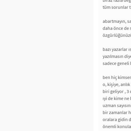
biraz fazla değ
tüm sorunlar ta
abartmayın, sa
daha önce de 
özgürlüğünüzü 
bazı yazarlar ı
yazılmasın diye
sadece geneli 
ben hiç kimsen
o, kişiye, anlı
biri geliyor , 3
ıyi de kime ne
uzman sayısını
bir zamanlar h
oralara gidin d
önemli konular 