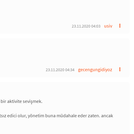
usiv
23.11.2020 04:03
gecengungidiyoz
23.11.2020 04:34
 bir aktivite sevişmek.
hatsız edici olur, yönetim buna müdahale eder zaten. ancak