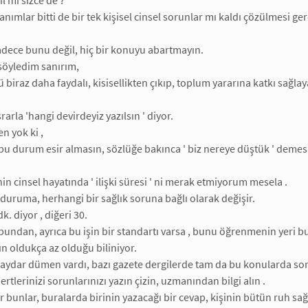
il mi sizce de ?
nımlar bitti de bir tek kişisel cinsel sorunlar mı kaldı çözülmesi ge
dece bunu değil, hiç bir konuyu abartmayın.
söyledim sanırım,
biraz daha faydalı, kisisellikten çıkıp, toplum yararına katkı sağl
srarla 'hangi devirdeyiz yazılsın ' diyor.
n yok ki ,
bu durum esir almasın, sözlüğe bakınca ' biz nereye düştük ' demesi
in cinsel hayatında ' ilişki süresi ' ni merak etmiyorum mesela .
k duruma, herhangi bir sağlık soruna bağlı olarak değişir.
 dk. diyor , diğeri 30.
 bundan, ayrıca bu işin bir standartı varsa , bunu öğrenmenin yeri 
n oldukça az olduğu biliniyor.
aydar dümen vardı, bazı gazete dergilerde tam da bu konularda soru
ertlerinizi sorunlarınızı yazın çizin, uzmanından bilgi alın .
bunlar, buralarda birinin yazacağı bir cevap, kişinin bütün ruh sağlı