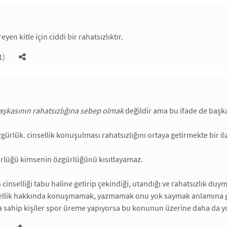
eyen kitle için ciddi bir rahatsızlıktır.
1)
aşkasının rahatsızlığına sebep olmak
değildir ama bu ifade de başka
gürlük. cinsellik konuşulması rahatsızlığını ortaya getirmekte bir 
rlüğü kimsenin özgürlüğünü kısıtlayamaz.
n cinselliği tabu haline getirip çekindiği, utandığı ve rahatsızlık 
sellik hakkında konuşmamak, yazmamak onu yok saymak anlamına gelm
ra sahip kişiler spor üreme yapıyorsa bu konunun üzerine daha da