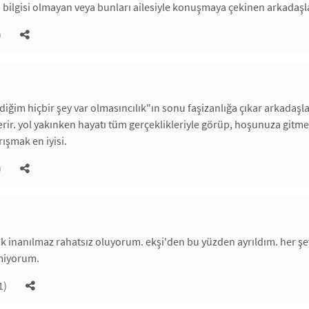
gili bilgisi olmayan veya bunları ailesiyle konuşmaya çekinen arkadaş
)
ğim hiçbir şey var olmasıncılık"ın sonu faşizanlığa çıkar arkadaşl
erir. yol yakınken hayatı tüm gerçeklikleriyle görüp, hoşunuza gi
ışmak en iyisi.
)
ak inanılmaz rahatsız oluyorum. ekşi'den bu yüzden ayrıldım. her şe
miyorum.
1)