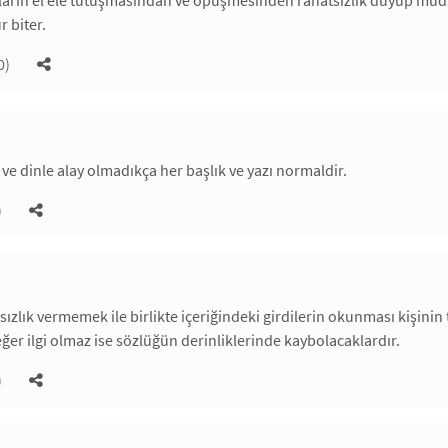
ların el ele tutuşmasından ve öpüşmesinden rahatsızlık duyup müd
 biter.
0)
ve dinle alay olmadıkça her başlık ve yazı normaldir.
)
sızlık vermemek ile birlikte içeriğindeki girdilerin okunması kişinin 
r ilgi olmaz ise sözlüğün derinliklerinde kaybolacaklardır.
)