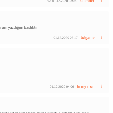
kalender
01.12.2020 03:06
rum yazdığım basliktir.
tolgame
01.12.2020 03:17
hi my i run
01.12.2020 04:06