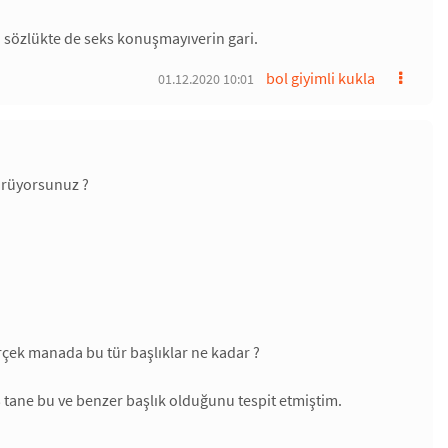
a sözlükte de seks konuşmayıverin gari.
bol giyimli kukla
01.12.2020 10:01
görüyorsunuz ?
erçek manada bu tür başlıklar ne kadar ?
13 tane bu ve benzer başlık olduğunu tespit etmiştim.