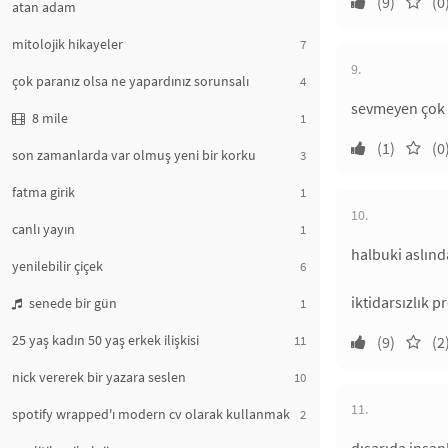
(9)
(0
atan adam
mitolojik hikayeler
7
9.
çok paranız olsa ne yapardınız sorunsalı
4
sevmeyen çok k
8 mile
1
(1)
(0
son zamanlarda var olmuş yeni bir korku
3
fatma girik
1
10.
canlı yayın
1
halbuki aslında
yenilebilir çiçek
6
iktidarsızlık 
senede bir gün
1
25 yaş kadın 50 yaş erkek ilişkisi
11
(9)
(2
nick vererek bir yazara seslen
10
11.
spotify wrapped'ı modern cv olarak kullanmak
2