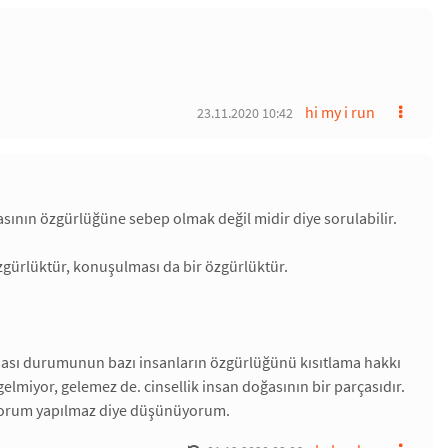
hi my i run
23.11.2020 10:42
sının özgürlüğüne sebep olmak değil midir diye sorulabilir.
özgürlüktür, konuşulması da bir özgürlüktür.
duyması durumunun bazı insanların özgürlüğünü kısıtlama hakkı
iyor, gelemez de. cinsellik insan doğasının bir parçasıdır.
 yorum yapılmaz diye düşünüyorum.