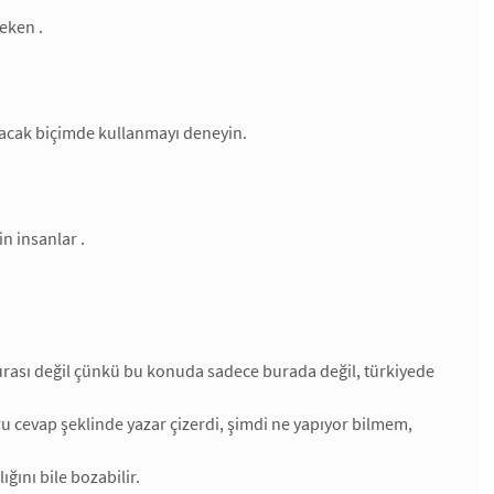
reken .
ayacak biçimde kullanmayı deneyin.
n insanlar .
burası değil çünkü bu konuda sadece burada değil, türkiyede
 cevap şeklinde yazar çizerdi, şimdi ne yapıyor bilmem,
ğını bile bozabilir.