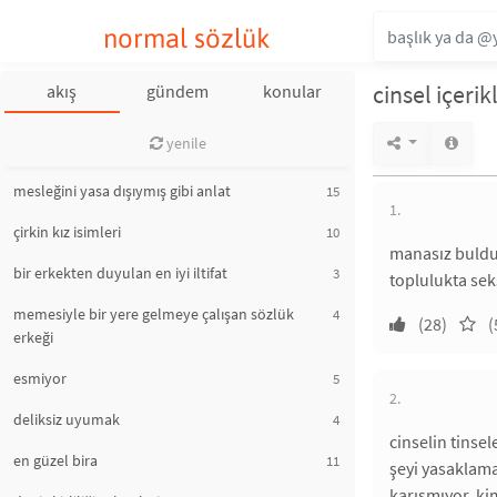
normal sözlük
cinsel içerik
akış
gündem
konular
yenile
mesleğini yasa dışıymış gibi anlat
15
1.
çirkin kız isimleri
10
manasız bulduğ
bir erkekten duyulan en iyi iltifat
3
toplulukta sek
memesiyle bir yere gelmeye çalışan sözlük
4
(28)
(
erkeği
esmiyor
5
2.
deliksiz uyumak
4
cinselin tinsel
en güzel bira
11
şeyi yasaklama
karışmıyor. ki