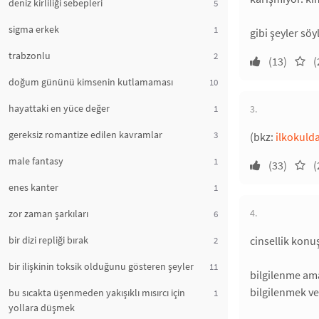
deniz kirliliği sebepleri
5
sigma erkek
1
gibi şeyler söy
trabzonlu
2
(13)
(
doğum gününü kimsenin kutlamaması
10
hayattaki en yüce değer
1
3.
gereksiz romantize edilen kavramlar
3
(bkz:
ilkokulda
male fantasy
1
(33)
(
enes kanter
1
4.
zor zaman şarkıları
6
bir dizi repliği bırak
cinsellik konuş
2
bir ilişkinin toksik olduğunu gösteren şeyler
11
bilgilenme ama
bilgilenmek ve
bu sıcakta üşenmeden yakışıklı mısırcı için
1
yollara düşmek