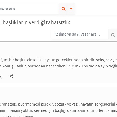
li başlıkların verdiği rahatsızlık
um bir başlık. cinsellik hayatın gerçeklerinden biridir. seks, sevişm
s konuşulabilir, pornodan bahsedilebilir. çünkü porno da ayıp değil
5)
e rahatsızlık vermemesi gerekir. sözlük ve yazı, hayatın gerçeklerini y
nın manası yoktur. sevmediğin başlığı okumazsın olur biter. tıkla
mse seni ele almıyor.