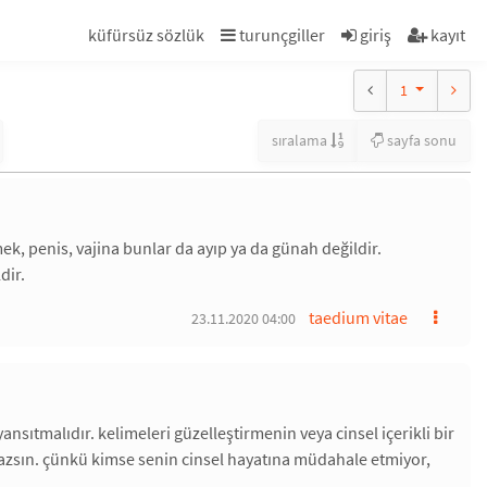
küfürsüz sözlük
turunçgiller
giriş
kayıt
1
sıralama
sayfa sonu
ek, penis, vajina bunlar da ayıp ya da günah değildir.
dir.
taedium vitae
23.11.2020 04:00
ansıtmalıdır. kelimeleri güzelleştirmenin veya cinsel içerikli bir
mazsın. çünkü kimse senin cinsel hayatına müdahale etmiyor,