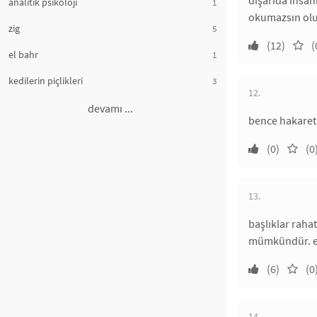
dışarıda insan
analitik psikoloji
1
okumazsın olur
zig
5
(12)
(
el bahr
1
kedilerin piçlikleri
3
12.
devamı ...
bence hakaret 
(0)
(0
13.
başlıklar rahat
mümkündür. eğe
(6)
(0
14.