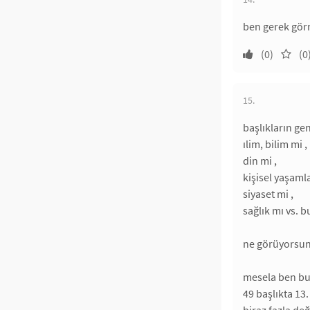
ben gerek görm
(0)
(0
15.
başlıkların ge
ılim, bilim mi ,
din mi ,
kişisel yaşamla
siyaset mi ,
sağlık mı vs.
ne görüyorsunu
mesela ben bu 
49 başlıkta 13.