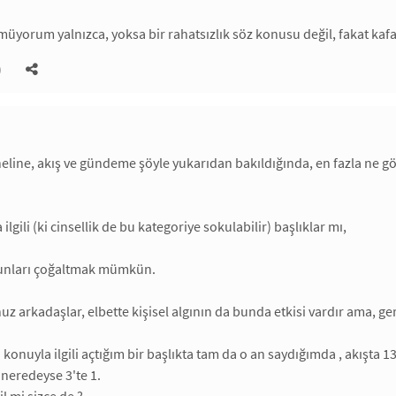
üyorum yalnızca, yoksa bir rahatsızlık söz konusu değil, fakat kaf
)
neline, akış ve gündeme şöyle yukarıdan bakıldığında, en fazla ne 
 ilgili (ki cinsellik de bu kategoriye sokulabilir) başlıklar mı,
 bunları çoğaltmak mümkün.
z arkadaşlar, elbette kişisel algının da bunda etkisi vardır ama, g
konuyla ilgili açtığım bir başlıkta tam da o an saydığımda , akışta 
 neredeyse 3'te 1.