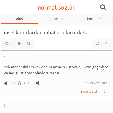
normal sözlük
akış
gündem
konular
cinsel konulardan rahatsız olan erkek
1.
çok afedersiniz erkek dedim ama erkiştodur, ılıktır, geçmişte
yaşadığı istismar olayları vardır.
(3)
(0)
15.03.2025 10:45
ekonovich
2.