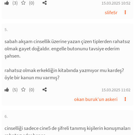
(3)
(0)
15.03.2025 10:52
slife5r
5.
sabah akşam cinsellik üzerine yazan çizen tiplerden rahatsız
olmak gayet doğaldır. engelle butonunu tavsiye ederim
şahsen.
rahatsız olmak erkekliğin kitabında yazmıyor mu kardeş?
öyle bir kanun mu varmış?
(5)
(0)
15.03.2025 11:02
okan buruk’un askeri
6.
cinselliği sadece cine5 de şifreli tanımış kişilerin konuşmaları