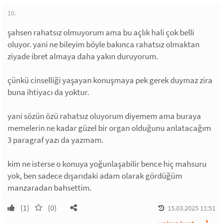
10.
şahsen rahatsız olmuyorum ama bu açlık hali çok belli
oluyor. yani ne bileyim böyle bakınca rahatsız olmaktan
ziyade ibret almaya daha yakın duruyorum.
çünkü cinselliği yaşayan konuşmaya pek gerek duymaz zira
buna ihtiyacı da yoktur.
yani sözün özü rahatsız oluyorum diyemem ama buraya
memelerin ne kadar güzel bir organ olduğunu anlatacağım
3 paragraf yazı da yazmam.
kim ne isterse o konuya yoğunlaşabilir bence hiç mahsuru
yok, ben sadece dışarıdaki adam olarak gördüğüm
manzaradan bahsettim.
(1)
(0)
15.03.2025 11:51