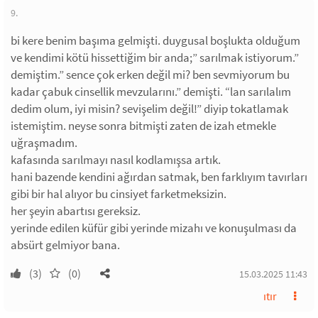
9.
bi kere benim başıma gelmişti. duygusal boşlukta olduğum
ve kendimi kötü hissettiğim bir anda;” sarılmak istiyorum.”
demiştim.” sence çok erken değil mi? ben sevmiyorum bu
kadar çabuk cinsellik mevzularını.” demişti. “lan sarılalım
dedim olum, iyi misin? sevişelim değil!” diyip tokatlamak
istemiştim. neyse sonra bitmişti zaten de izah etmekle
uğraşmadım.
kafasında sarılmayı nasıl kodlamışsa artık.
hani bazende kendini ağırdan satmak, ben farklıyım tavırları
gibi bir hal alıyor bu cinsiyet farketmeksizin.
her şeyin abartısı gereksiz.
yerinde edilen küfür gibi yerinde mizahı ve konuşulması da
absürt gelmiyor bana.
(3)
(0)
15.03.2025 11:43
ıtır