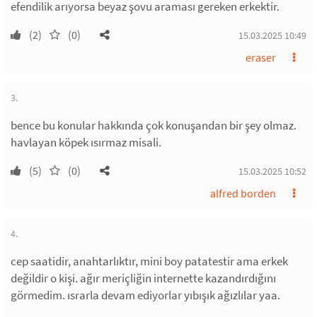
efendilik arıyorsa beyaz şovu araması gereken erkektir.
(2)
(0)
15.03.2025 10:49
eraser
3.
bence bu konular hakkında çok konuşandan bir şey olmaz.
havlayan köpek ısırmaz misali.
(5)
(0)
15.03.2025 10:52
alfred borden
4.
cep saatidir, anahtarlıktır, mini boy patatestir ama erkek
değildir o kişi. ağır meriçliğin internette kazandırdığını
görmedim. ısrarla devam ediyorlar yıbışık ağızlılar yaa.