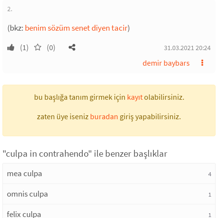
2.
(bkz:
benim sözüm senet diyen tacir
)
(1)
(0)
31.03.2021 20:24
demir baybars
bu başlığa tanım girmek için
kayıt
olabilirsiniz.
zaten üye iseniz
buradan
giriş yapabilirsiniz.
"culpa in contrahendo" ile benzer başlıklar
mea culpa
4
omnis culpa
1
felix culpa
1