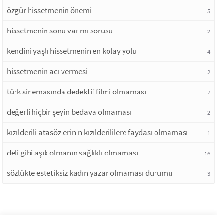
özgür hissetmenin önemi
5
hissetmenin sonu var mı sorusu
2
kendini yaşlı hissetmenin en kolay yolu
4
hissetmenin acı vermesi
2
türk sinemasında dedektif filmi olmaması
7
değerli hiçbir şeyin bedava olmaması
2
kızılderili atasözlerinin kızılderililere faydası olmaması
1
deli gibi aşık olmanın sağlıklı olmaması
16
sözlükte estetiksiz kadın yazar olmaması durumu
3