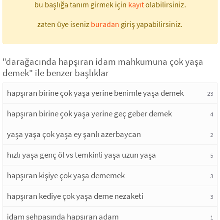
bu başlığa tanım girmek için
kayıt
olabilirsiniz.
zaten üye iseniz
buradan
giriş yapabilirsiniz.
"darağacında hapşıran idam mahkumuna çok yaşa
demek" ile benzer başlıklar
hapşıran birine çok yaşa yerine benimle yaşa demek
23
hapşıran birine çok yaşa yerine geç geber demek
4
yaşa yaşa çok yaşa ey şanlı azerbaycan
2
hızlı yaşa genç öl vs temkinli yaşa uzun yaşa
5
hapşıran kişiye çok yaşa dememek
3
hapşıran kediye çok yaşa deme nezaketi
3
idam sehpasında hapşıran adam
1