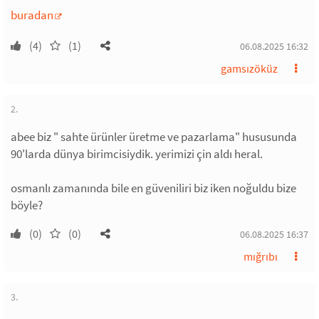
buradan
(4)
(1)
06.08.2025 16:32
gamsızöküz
2.
abee biz " sahte ürünler üretme ve pazarlama" hususunda
90'larda dünya birimcisiydik. yerimizi çin aldı heral.
osmanlı zamanında bile en güveniliri biz iken noğuldu bize
böyle?
(0)
(0)
06.08.2025 16:37
mığrıbı
3.