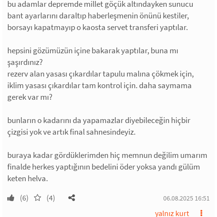
bu adamlar depremde millet göçük altındayken sunucu
bant ayarlarını daraltıp haberleşmenin önünü kestiler,
borsayı kapatmayıp o kaosta servet transferi yaptılar.
hepsini gözümüzün içine bakarak yaptılar, buna mı
şaşırdınız?
rezerv alan yasası çıkardılar tapulu malına çökmek için,
iklim yasası çıkardılar tam kontrol için. daha saymama
gerek var mı?
bunların o kadarını da yapamazlar diyebileceğin hiçbir
çizgisi yok ve artık final sahnesindeyiz.
buraya kadar gördüklerimden hiç memnun değilim umarım
finalde herkes yaptığının bedelini öder yoksa yandı gülüm
keten helva.
(6)
(4)
06.08.2025 16:51
yalnız kurt