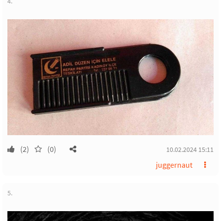
4.
(2)
(0)
10.02.2024 15:11
juggernaut
5.