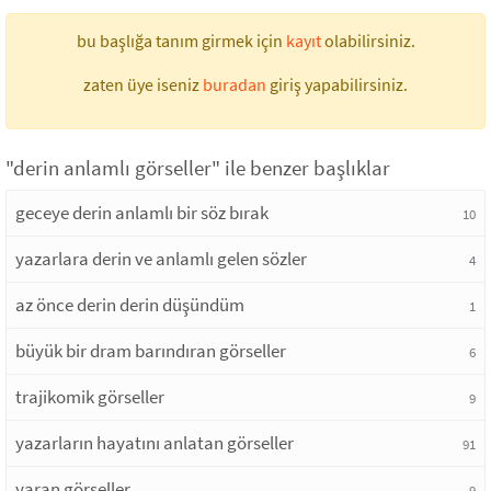
bu başlığa tanım girmek için
kayıt
olabilirsiniz.
zaten üye iseniz
buradan
giriş yapabilirsiniz.
"derin anlamlı görseller" ile benzer başlıklar
geceye derin anlamlı bir söz bırak
10
yazarlara derin ve anlamlı gelen sözler
4
az önce derin derin düşündüm
1
büyük bir dram barındıran görseller
6
trajikomik görseller
9
yazarların hayatını anlatan görseller
91
yaran görseller
9