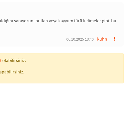
ıldığını sanıyorum butlan veya kayyum türü kelimeler gibi. bu
kuhn
06.10.2025 13:40
t
olabilirsiniz.
apabilirsiniz.