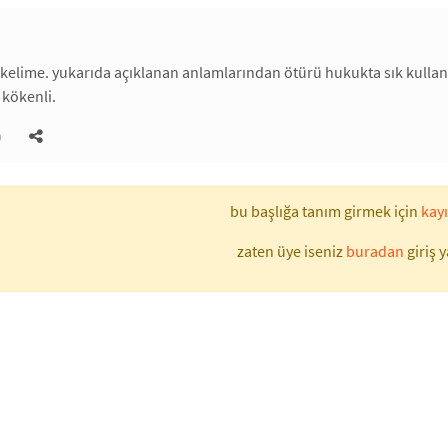
 kelime. yukarıda açıklanan anlamlarından ötürü hukukta sık kullan
 kökenli.
)
bu başlığa tanım girmek için
kayı
zaten üye iseniz
buradan
giriş y