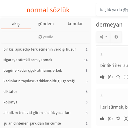
normal sözlük
dermeyan
akış
gündem
konular
yenile
bir kızı aşık edip terk etmenin verdiği huzur
1
1.
sigaraya sürekli zam yapmak
14
bir fikri iler
bugüne kadar çiçek almamış erkek
3
(6)
(1
kadınların tapılası varlıklar olduğu gerçeği
5
diktatör
8
2.
kolonya
5
ileri sürmek,
alkolizm tedavisi gören sözlük yazarları
3
(0)
(0
şu an dinlenen şarkıdan bir cümle
1