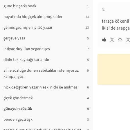
güne bir şarkı bırak
1
3.
hayatında hiç çiçek almamış kadın
13
farsça kökenli
gelmiş geçmiş en iyi 50 yazar
13
ikisi de arapça
çerçeve yasa
5
(0)
(0
ihtiyaç duyulan yegane şey
7
dinin tek kaynağı kur'andır
5
af ile sözlüğe dönen sabıkalıları istemiyoruz
9
kampanyası
nick değiştiren yazarın eski nicki ile anılması
6
çiçek göndermek
4
günaydın sözlük
9
benden geçti aşk
3
2