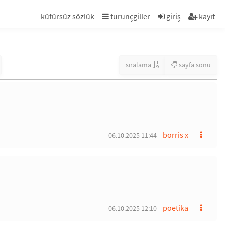
küfürsüz sözlük
turunçgiller
giriş
kayıt
sıralama
sayfa sonu
borris x
06.10.2025 11:44
poetika
06.10.2025 12:10