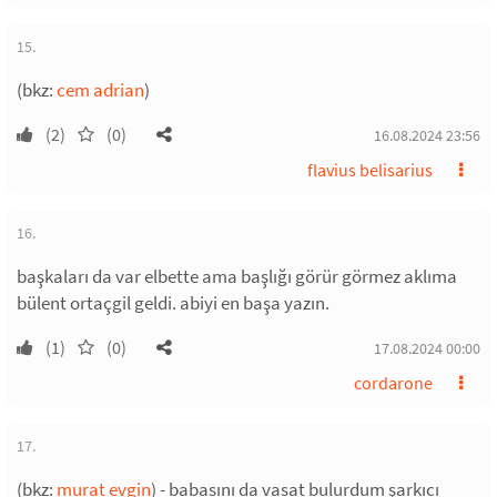
15.
(bkz:
cem adrian
)
(2)
(0)
16.08.2024 23:56
flavius belisarius
16.
başkaları da var elbette ama başlığı görür görmez aklıma
bülent ortaçgil geldi. abiyi en başa yazın.
(1)
(0)
17.08.2024 00:00
cordarone
17.
(bkz:
murat evgin
) - babasını da vasat bulurdum şarkıcı