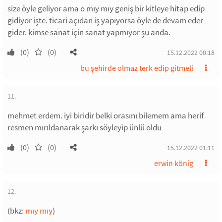
size öyle geliyor ama o mıy mıy geniş bir kitleye hitap edip
gidiyor işte. ticari açıdan iş yapıyorsa öyle de devam eder
gider. kimse sanat için sanat yapmıyor şu anda.
(0)
(0)
15.12.2022 00:18
bu şehirde olmaz terk edip gitmeli
11.
mehmet erdem. iyi biridir belki orasını bilemem ama herif
resmen mırıldanarak şarkı söyleyip ünlü oldu
(0)
(0)
15.12.2022 01:11
erwin könig
12.
(bkz:
mıy mıy
)