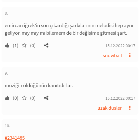
8.
emircan iğrek’in son çıkardığı şarkılarının melodisi hep aynı
geliyor. mıy mıy mı bilemem de bir değişime gitmesi şart.
(1)
(0)
15.12.2022 00:17
snowball
9.
müziğin öldüğünün kanıtıdırlar.
(0)
(0)
15.12.2022 00:17
uzak dusler
10.
#2341485