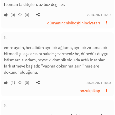
teoman taklitçileri. az buz değiller.
(0)
(0)
25.04.2021 16:02
dünyanıneniyibeşbininciyazarı
5.
emre aydın, her albüm ayrı bir ağlama, ayrı bir zırlama. bir
bitmedi şu aşk acısını nakde çevirmeniz be, düpedüz duygu
istismarcısı adam, neyse ki dombik oldu da artık insanlar
fark etmeye başladı; ''yapma dokunmaların'' nerelere
dokunur olduğunu.
(1)
(0)
25.04.2021 16:05
bozukpikap
6.