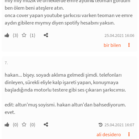
mıy mıy müzık ve orneklerde emre aydın& teoman gördüm
ben ölem beni ateşlere atın.
onca cover yapan youtube şarkıcısı varken teoman ve emre
aydın gibilere mıymıy diyen spotify hesabını yaksın.
(3)
(1)
25.04.2021 16:06
bir bilen
7.
hakan... bişey. soyadı aklıma gelmedi şimdi. telefonları
dinleyen, sürekli eliyle kalp işareti yapan, konuşmaya
başladığında motorlu testere gibi ses çıkaran şarkıcımsı.
edit: altun'muş soyismi. hakan altun'dan bahsediyorum.
evet.
(0)
(0)
25.04.2021 16:07
ali desidero