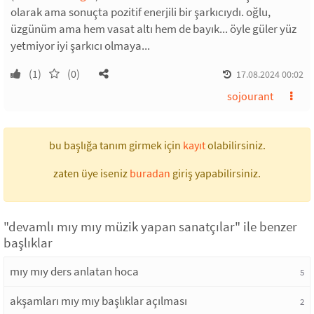
olarak ama sonuçta pozitif enerjili bir şarkıcıydı. oğlu,
üzgünüm ama hem vasat altı hem de bayık... öyle güler yüz
yetmiyor iyi şarkıcı olmaya...
(1)
(0)
17.08.2024 00:02
sojourant
bu başlığa tanım girmek için
kayıt
olabilirsiniz.
zaten üye iseniz
buradan
giriş yapabilirsiniz.
"devamlı mıy mıy müzik yapan sanatçılar" ile benzer
başlıklar
mıy mıy ders anlatan hoca
5
akşamları mıy mıy başlıklar açılması
2