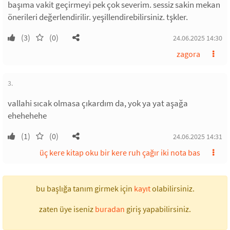
başıma vakit geçirmeyi pek çok severim. sessiz sakin mekan
önerileri değerlendirilir. yeşillendirebilirsiniz. tşkler.
(3)
(0)
24.06.2025 14:30
zagora
3.
vallahi sıcak olmasa çıkardım da, yok ya yat aşağa
ehehehehe
(1)
(0)
24.06.2025 14:31
üç kere kitap oku bir kere ruh çağır iki nota bas
bu başlığa tanım girmek için
kayıt
olabilirsiniz.
zaten üye iseniz
buradan
giriş yapabilirsiniz.