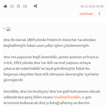
(1)
(0)
04.12.2020 14:38
emirhan
3.
dna ilk olarak 1869 yılında friedrich miescher tarafından
keşfedilmiştir fakat uzun yıllar işlevi çözülememiştir.
dna'nın yapısının keşfi önemlidir, james watson ve francis
crick, 1953 yılında dna’nın ikili sarmal yapısını ortaya
çıkararak nobel ödülü'ne layık görülmüştür fakat bu
başarıya ulaşırken bazı etik olmayan davranışlar içerisine
girmişlerdir.
öncelikle, dna'nın kraliçesi/ dna'nın gizli kahramanı olarak
adlandırılan genç bilim insanı
rosalind franklin
, x ışını
kırınımını kullanarak dna'yı fotoğraflamış ve devrim