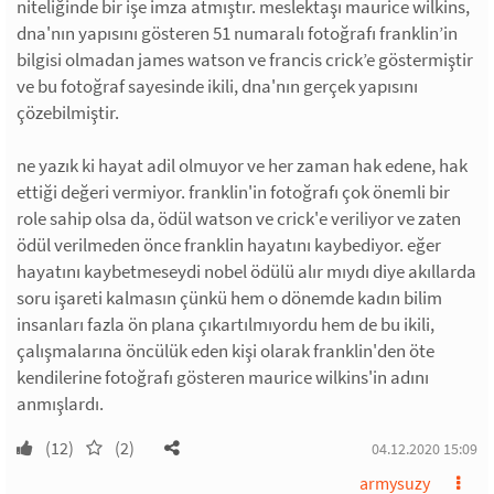
niteliğinde bir işe imza atmıştır. meslektaşı maurice wilkins,
dna'nın yapısını gösteren 51 numaralı fotoğrafı franklin’in
bilgisi olmadan james watson ve francis crick’e göstermiştir
ve bu fotoğraf sayesinde ikili, dna'nın gerçek yapısını
çözebilmiştir.
ne yazık ki hayat adil olmuyor ve her zaman hak edene, hak
ettiği değeri vermiyor. franklin'in fotoğrafı çok önemli bir
role sahip olsa da, ödül watson ve crick'e veriliyor ve zaten
ödül verilmeden önce franklin hayatını kaybediyor. eğer
hayatını kaybetmeseydi nobel ödülü alır mıydı diye akıllarda
soru işareti kalmasın çünkü hem o dönemde kadın bilim
insanları fazla ön plana çıkartılmıyordu hem de bu ikili,
çalışmalarına öncülük eden kişi olarak franklin'den öte
kendilerine fotoğrafı gösteren maurice wilkins'in adını
anmışlardı.
(12)
(2)
04.12.2020 15:09
armysuzy