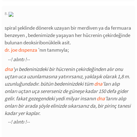
8.
spiral şeklinde dönerek uzayan bir merdiven ya da fermuara
benzeyen , bedenimizde yaşayan her hücrenin çekirdeğinde
bulunan deoksiribonükleik asit.
dr. joe dıspenza
'nın tanımıyla;
dna
'yı bedeninizdeki bir hücrenin çekirdeğinden alır onu
uçtan uca uzunlamasına yatırırsanız, yaklaşık olarak 1,8 m.
uzunluğundadır. bütün bedeninizdeki tüm
dna
'ları alıp
onları uçtan uça sererseniz de güneşe kadar 150 defa gider
gelir. fakat gezegendeki yedi milyar insanın
dna
'larını alıp
onları bir arada şöyle elinizde sıkarsanız da, bir pirinç tanesi
kadar yer kaplar.