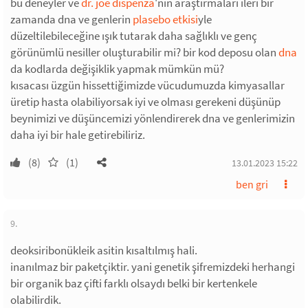
bu deneyler ve
dr. joe dıspenza
'nın araştırmaları ileri bir
zamanda dna ve genlerin
plasebo etkisi
yle
düzeltilebileceğine ışık tutarak daha sağlıklı ve genç
görünümlü nesiller oluşturabilir mi? bir kod deposu olan
dna
da kodlarda değişiklik yapmak mümkün mü?
kısacası üzgün hissettiğimizde vücudumuzda kimyasallar
üretip hasta olabiliyorsak iyi ve olması gerekeni düşünüp
beynimizi ve düşüncemizi yönlendirerek dna ve genlerimizin
daha iyi bir hale getirebiliriz.
(8)
(1)
13.01.2023 15:22
ben gri
9.
deoksiribonükleik asitin kısaltılmış hali.
inanılmaz bir paketçiktir. yani genetik şifremizdeki herhangi
bir organik baz çifti farklı olsaydı belki bir kertenkele
olabilirdik.