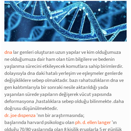
dna
lar genleri oluşturan uzun yapılar ve kim olduğumuza
ne olduğumuza dair ham olan tüm bilgilere ve bedenin
yaşlanma sürecini etkileyecek komutlara sahip birimlerdir.
dolayısıyla dna daki hatalı yerleşim ve eşleşmeler genlerde
değişikliklere sebep olmaktadır. bazı rahatsızlıkların dna ve
gen kalıtımlarıyla bir sonraki nesile aktarıldığı yada
yaşanılan sürede yapıların değişerek vücut yapısında
deformasyona ,hastalıklara sebep olduğu bilinmekte .daha
doğrusu düşünülmektedir.
dr. joe dıspenza
'nın bir araştırmasında;
başlarında harvard psikologu olan
ph. d. ellen langer
'ın
olduğu 70/80 yaşlarında olan 8 kişilik gruplarla 5 er günlük