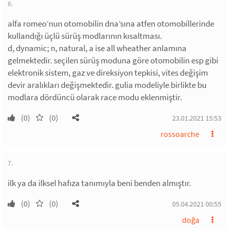
6.
alfa romeo’nun otomobilin dna’sına atfen otomobillerinde
kullandığı üçlü sürüş modlarının kısaltması.
d, dynamic; n, natural, a ise all wheather anlamına
gelmektedir. seçilen sürüş moduna göre otomobilin esp gibi
elektronik sistem, gaz ve direksiyon tepkisi, vites değişim
devir aralıkları değişmektedir. gulia modeliyle birlikte bu
modlara dördüncü olarak race modu eklenmiştir.
(0)
(0)
23.01.2021 15:53
rossoarche
7.
ilk ya da ilksel hafıza tanımıyla beni benden almıştır.
(0)
(0)
05.04.2021 00:55
doğa