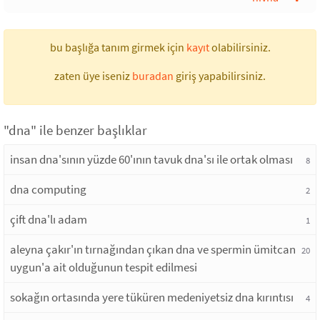
bu başlığa tanım girmek için
kayıt
olabilirsiniz.
zaten üye iseniz
buradan
giriş yapabilirsiniz.
"dna" ile benzer başlıklar
insan dna'sının yüzde 60'ının tavuk dna'sı ile ortak olması
8
dna computing
2
çift dna'lı adam
1
aleyna çakır'ın tırnağından çıkan dna ve spermin ümitcan
20
uygun'a ait olduğunun tespit edilmesi
sokağın ortasında yere tüküren medeniyetsiz dna kırıntısı
4