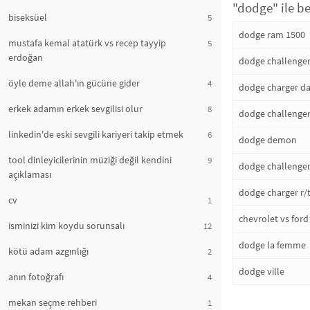
"dodge" ile be
biseksüel
5
dodge ram 1500
mustafa kemal atatürk vs recep tayyip
5
erdoğan
dodge challenge
öyle deme allah'ın gücüne gider
4
dodge charger d
erkek adamın erkek sevgilisi olur
8
dodge challenger 
linkedin'de eski sevgili kariyeri takip etmek
6
dodge demon
tool dinleyicilerinin müziği değil kendini
9
dodge challenger
açıklaması
dodge charger r/
cv
1
chevrolet vs for
isminizi kim koydu sorunsalı
12
dodge la femme
kötü adam azgınlığı
2
dodge ville
anın fotoğrafı
4
mekan seçme rehberi
1