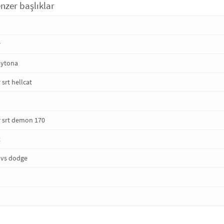
nzer başlıklar
r
aytona
srt hellcat
 srt demon 170
t
d vs dodge