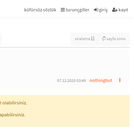
küfürsüz sözlük
turunçgiller
giriş
kayıt
sıralama
sayfa sonu
nothingbut
07.12.2020 03:49
t
olabilirsiniz.
apabilirsiniz.