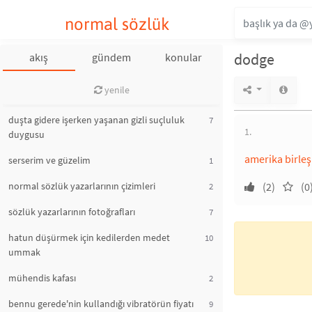
normal sözlük
dodge
akış
gündem
konular
yenile
duşta gidere işerken yaşanan gizli suçluluk
7
1.
duygusu
amerika birleşi
serserim ve güzelim
1
normal sözlük yazarlarının çizimleri
(2)
(0
2
sözlük yazarlarının fotoğrafları
7
hatun düşürmek için kedilerden medet
10
ummak
mühendis kafası
2
bennu gerede'nin kullandığı vibratörün fiyatı
9