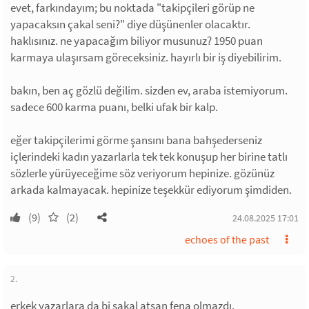
evet, farkındayım; bu noktada "takipçileri görüp ne
yapacaksın çakal seni?" diye düşünenler olacaktır.
haklısınız. ne yapacağım biliyor musunuz? 1950 puan
karmaya ulaşırsam göreceksiniz. hayırlı bir iş diyebilirim.
bakın, ben aç gözlü değilim. sizden ev, araba istemiyorum.
sadece 600 karma puanı, belki ufak bir kalp.
eğer takipçilerimi görme şansını bana bahşederseniz
içlerindeki kadın yazarlarla tek tek konuşup her birine tatlı
sözlerle yürüyeceğime söz veriyorum hepinize. gözünüz
arkada kalmayacak. hepinize teşekkür ediyorum şimdiden.
(9)
(2)
24.08.2025 17:01
echoes of the past
2.
erkek yazarlara da bi sakal atsan fena olmazdı.