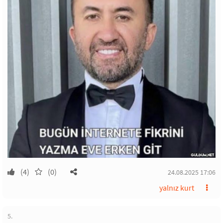
(4)
(0)
24.08.2025 17:06
yalnız kurt
5.