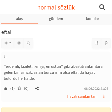
normal sözlük
akış
gündem
konular
eftal
1.
''erdemli, faziletli, en iyi, en üstün'' gibi abartılı anlamlara
gelen bir isimcik. aslan burcu isim olsa eftal'da hayat
bulurdu herhalde.
(1)
(0)
08.06.2022 21:26
havalı sanılan tanı