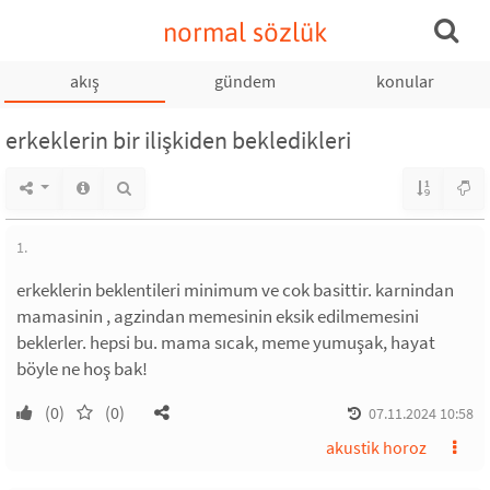
normal sözlük
akış
gündem
konular
erkeklerin bir ilişkiden bekledikleri
1.
erkeklerin beklentileri minimum ve cok basittir. karnindan
mamasinin , agzindan memesinin eksik edilmemesini
beklerler. hepsi bu. mama sıcak, meme yumuşak, hayat
böyle ne hoş bak!
(0)
(0)
07.11.2024 10:58
akustik horoz