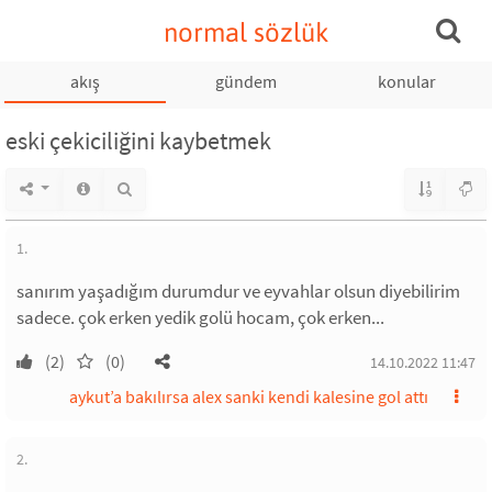
normal sözlük
akış
gündem
konular
eski çekiciliğini kaybetmek
1.
sanırım yaşadığım durumdur ve eyvahlar olsun diyebilirim
sadece. çok erken yedik golü hocam, çok erken...
(2)
(0)
14.10.2022 11:47
aykut’a bakılırsa alex sanki kendi kalesine gol attı
2.