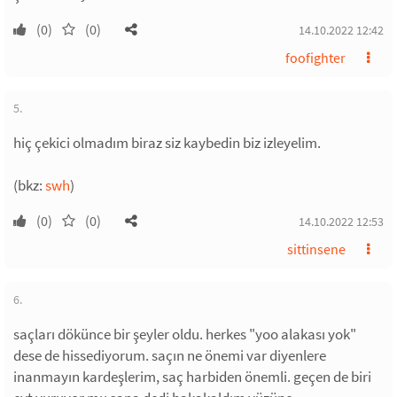
(0)
(0)
14.10.2022 12:42
foofighter
5.
hiç çekici olmadım biraz siz kaybedin biz izleyelim.
(bkz:
swh
)
(0)
(0)
14.10.2022 12:53
sittinsene
6.
saçları dökünce bir şeyler oldu. herkes "yoo alakası yok"
dese de hissediyorum. saçın ne önemi var diyenlere
inanmayın kardeşlerim, saç harbiden önemli. geçen de biri