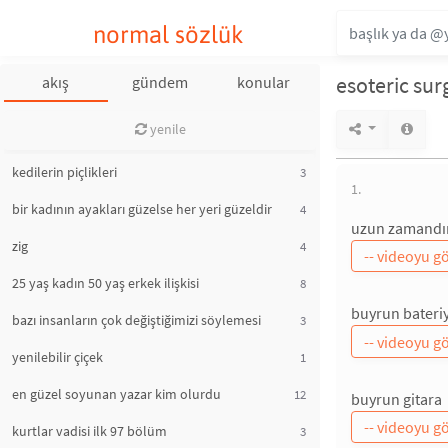
normal sözlük
esoteric sur
akış
gündem
konular
yenile
kedilerin piçlikleri
3
1.
bir kadının ayakları güzelse her yeri güzeldir
4
uzun zamandır 
zig
4
25 yaş kadın 50 yaş erkek ilişkisi
8
buyrun bateri
bazı insanların çok değiştiğimizi söylemesi
3
yenilebilir çiçek
1
en güzel soyunan yazar kim olurdu
12
buyrun gitara
kurtlar vadisi ilk 97 bölüm
3