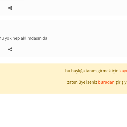
)
mu yok hep aklımdasın da
)
bu başlığa tanım girmek için
kayı
zaten üye iseniz
buradan
giriş y