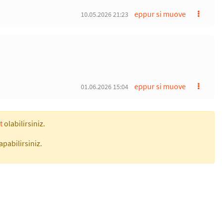
eppur si muove
10.05.2026 21:23
eppur si muove
01.06.2026 15:04
t
olabilirsiniz.
apabilirsiniz.