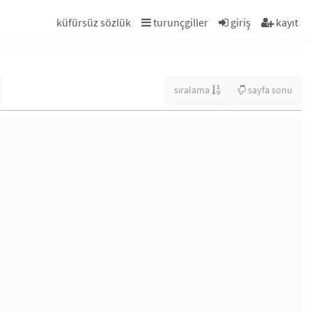
küfürsüz sözlük
turunçgiller
giriş
kayıt
sıralama
sayfa sonu