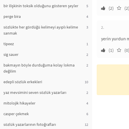
bir ilişkinin toksik olduğunu gösteren şeyler
5
(2)
(2
perge bira
4
sözlükte her gördüğü kelimeyi ayıplı kelime
3
2.
sanmak
yerin yurdun 
tipeez
1
(1)
(0
sig sauer
2
bakmayın böyle durduğuma kolay lokma
2
değilim
edepli sözlük erkekleri
10
yaz mevsimini seven sözlük yazarları
2
mitolojik hikayeler
4
casper çekmek
6
sözlük yazarlarının fotoğrafları
12