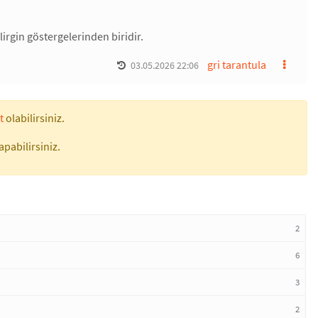
irgin göstergelerinden biridir.
gri tarantula
03.05.2026 22:06
t
olabilirsiniz.
apabilirsiniz.
2
6
3
2