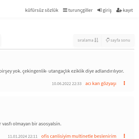
küfürsüz sözlük
turunçgiller
giriş
kayıt
sıralama
sayfa sonu
irşey yok. çekingenlik- utangaçlık eziklik diye adlandırılıyor.
acı kan gözyaşı
10.06.2022 22:33
 vasfı olmayan bir asosyalsin.
ofis canlisiyim multinetle beslenirim
11.01.2024 22:11