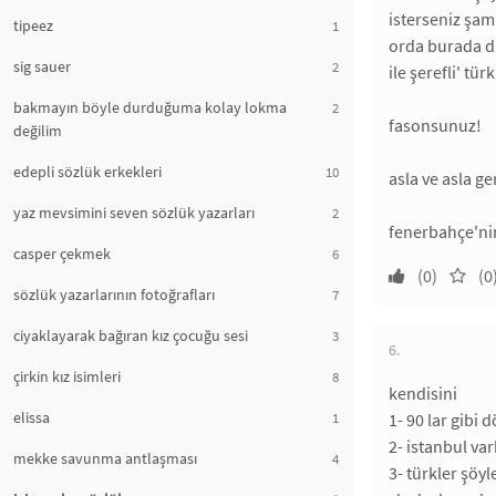
isterseniz şam
tipeez
1
orda burada dü
sig sauer
2
ile şerefli' t
bakmayın böyle durduğuma kolay lokma
2
fasonsunuz!
değilim
edepli sözlük erkekleri
10
asla ve asla g
yaz mevsimini seven sözlük yazarları
2
fenerbahçe'nin
casper çekmek
6
(0)
(0
sözlük yazarlarının fotoğrafları
7
ciyaklayarak bağıran kız çocuğu sesi
3
6.
çirkin kız isimleri
8
kendisini
elissa
1
1- 90 lar gibi 
2- istanbul va
mekke savunma antlaşması
4
3- türkler şöyle