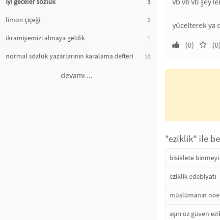
vb vb vb şey ler
iyi geceler sözlük
3
limon çiçeği
2
yücelterek ya 
ikramiyemizi almaya geldik
1
(0)
(0
normal sözlük yazarlarının karalama defteri
10
devamı ...
"eziklik" ile b
bisiklete binmeyi
eziklik edebiyatı
müslümanın noel 
aşırı öz güven ezik