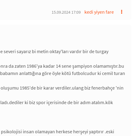
kedi yiyen fare
15.09.2024 17:09
severi sayarız bi metin oktay'ları vardır bir de turgay
 sonra da zaten 1986'ya kadar 14 sene şampiyon olamamıştır.bu
.babamın anlattığına göre öyle kötü futbolcudur ki cemil turan
r oluşumu 1985'de bir karar verdiler.ulang biz fenerbahçe 'nin
ladı.dediler ki biz spor içerisinde de bir adım atalım.kök
sikolojisi insan olamayan herkese herşeyi yaptırır .eski