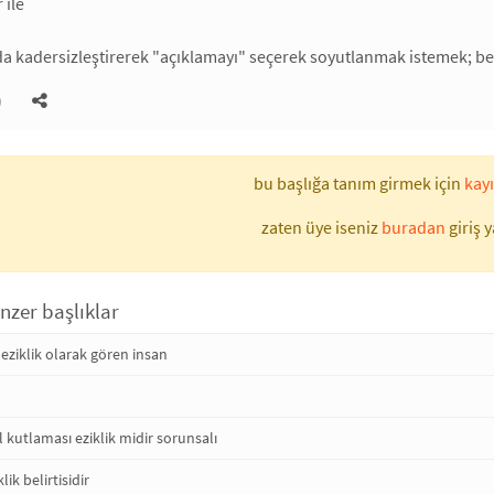
 ile
da kadersizleştirerek "açıklamayı" seçerek soyutlanmak istemek; bel
)
bu başlığa tanım girmek için
kayı
zaten üye iseniz
buradan
giriş y
enzer başlıklar
 eziklik olarak gören insan
kutlaması eziklik midir sorunsalı
lik belirtisidir