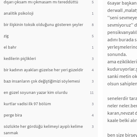
dışarı çıksam mı çıkmasam mı tereddüttü
5
6sayar başkanı
derwall ,malat
analitik psikoloji
1
''seni sevmeyen
bir ilişkinin toksik olduğunu gösteren şeyler
sevmiyoruz'' d
8
pensikvanyalıl
zig
5
adını burada s
yerleşmelerind
el bahr
1
sonunda.
kedilerin piçlikleri
3
ama eziklikler
kuduruyorlar.ş
bir kadının ayakları güzelse her yeri güzeldir
4
sanki metin ok
bazı insanların çok değiştiğimizi söylemesi
3
olsun sahiplen
en güzel soyunan yazar kim olurdu
11
senelerdir tara
kurtlar vadisi ilk 97 bölüm
3
neler neler.b
karan,nevzat d
perge bira
4
kaale belki al
sözlükte her gördüğü kelimeyi ayıplı kelime
3
sanmak
ben size birşe