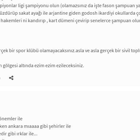
piyonlar ligi şampiyonu olun (olamazsınız da işte fason şampuan yara
zdürüp sakat ayağı ile arjantine giden godosh ikardiyi okullarda ç
ürk hakemleri ni kandırıp , kart dümeni çevirip senelerce şampuan olu
erçek bir spor klübü olamayacaksınız.asla ve asla gerçek bir sivil t
 gölgesi altında ezim ezim ezileceksiniz.
)
dönemler ile
rken ankara mıaaaa gibi şehirler ile
dir gibi ırklar ile...