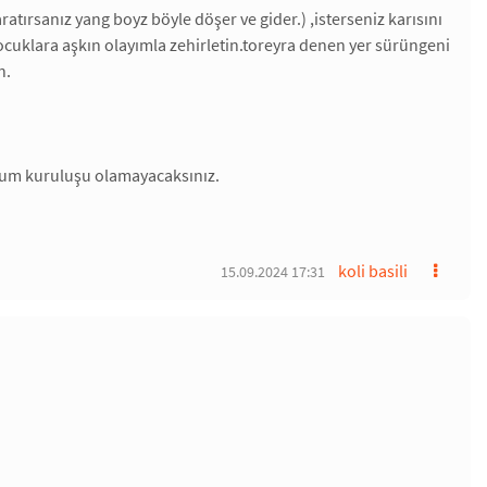
tırsanız yang boyz böyle döşer ve gider.) ,isterseniz karısını
ocuklara aşkın olayımla zehirletin.toreyra denen yer sürüngeni
n.
oplum kuruluşu olamayacaksınız.
koli basili
15.09.2024 17:31