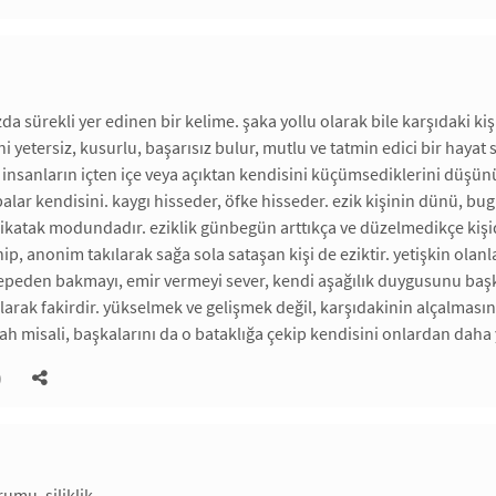
da sürekli yer edinen bir kelime. şaka yollu olarak bile karşıdaki ki
ini yetersiz, kusurlu, başarısız bulur, mutlu ve tatmin edici bir hay
 insanların içten içe veya açıktan kendisini küçümsediklerini düşün
palar kendisini. kaygı hisseder, öfke hisseder. ezik kişinin dünü, bug
ikatak modundadır. eziklik günbegün arttıkça ve düzelmedikçe kiş
nip, anonim takılarak sağa sola sataşan kişi de eziktir. yetişkin olan
tepeden bakmayı, emir vermeyi sever, kendi aşağılık duygusunu başka
larak fakirdir. yükselmek ve gelişmek değil, karşıdakinin alçalmasını 
ah misali, başkalarını da o bataklığa çekip kendisini onlardan daha
)
mu. siliklik.