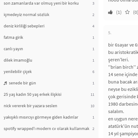
son zamanlarda var olmuş yeni bir korku
3
(1)
(0
içmedeyiz normal sözlük
2
deniz kirliliği sebepleri
4
5.
fatma girik
1
bir 6sayar ve 6
canlı yayın
1
bu aristokrati
şeren'leri.
dilek imamoğlu
1
''brian birch'
yenilebilir çiçek
6
14 sene içinde
buna bacak ara
senede bir gün
1
neyse bu ezikl
25 yaş kadın 50 yaş erkek ilişkisi
11
çok gerisinde 
1980 darbesind
nick vererek bir yazara seslen
10
salalım.
yakışıklı mısırcıyı görmeye giden kadınlar
1
en uygun nere
atatürk'ün nut
spotify wrapped'ı modern cv olarak kullanmak
2
14 yıl şampiyo