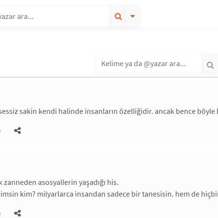
essiz sakin kendi halinde insanların özelliğidir. ancak bence böyle b
)
k zanneden asosyallerin yaşadığı his.
kimsin kim? milyarlarca insandan sadece bir tanesisin. hem de hiçbir
)