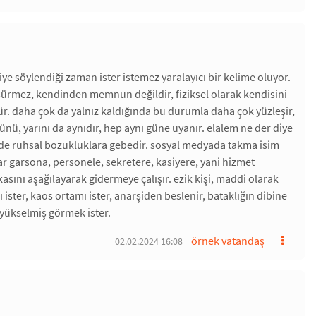
şiye söylendiği zaman ister istemez yaralayıcı bir kelime oluyor.
at sürmez, kendinden memnun değildir, fiziksel olarak kendisini
ür. daha çok da yalnız kaldığında bu durumla daha çok yüzleşir,
ünü, yarını da aynıdır, hep aynı güne uyanır. elalem ne der diye
ide ruhsal bozukluklara gebedir. sosyal medyada takma isim
lar garsona, personele, sekretere, kasiyere, yani hizmet
sını aşağılayarak gidermeye çalışır. ezik kişi, maddi olarak
ister, kaos ortamı ister, anarşiden beslenir, bataklığın dibine
 yükselmiş görmek ister.
örnek vatandaş
02.02.2024 16:08