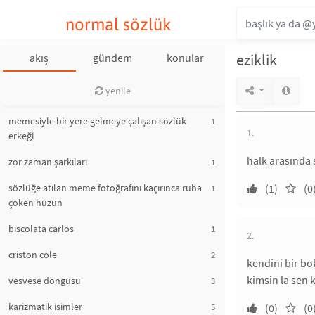
normal sözlük
eziklik
akış
gündem
konular
yenile
memesiyle bir yere gelmeye çalışan sözlük
1
1.
erkeği
halk arasında s
zor zaman şarkıları
1
sözlüğe atılan meme fotoğrafını kaçırınca ruha
(1)
(0
1
çöken hüzün
biscolata carlos
1
2.
criston cole
2
kendini bir bo
kimsin la sen 
vesvese döngüsü
3
karizmatik isimler
5
(0)
(0