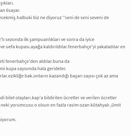
ıkları.
an 6sayar.
lecekmiş.halbuki biz ne diyoruz ''seni de seni seveni de
lı sezonda ilk şampuanlıkları ve sonra da iyice
ve uefa kupası.ayağa kaldırıldılar.fenerbahçe'yi yakaladılar en
yeti fenerbahçe'den aldılar.buna da
mi kupa sayısında hala gerideler.
rlar.ezikliğe bak.onların kazandığı başarı sayısı çok az ama
 bilet olayları.kap'a bildirilen ücretler ve verilen ücretler
neki yorumcusu o olsun en fazla rasim ozan kütahyalı ,ümit
emiyorum.