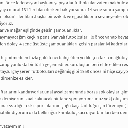
nı önce federasyon başkanı yapıyorlar.futbolcular zaten makbule aş
yaya murat 131 'ler filan derken bakıyorsunuz 14 sene sonra şampu
 ölsün'' 'ler filan .başka bir eziklik ve egositlik.onu sevmeyenler ö
iyoruz.
ar ve mağar eşliğinde gelsin şampuanlıklar.
aymayacağım kaçkın pensilvanyalı futbolcuları ile önce vahap beyaz'
en dolayı 4 sene üst üste şampuanlıkları.gelsin paralar iyi kadrolar 
i hiç bitmedi.en fazla golü fenerbahçe'den yediler,en fazla mağlubi
ampiyonlukta bir türlü geçemediler.kuruluştan beri elde edilen res
tay,turgay şeren futbolcuları değilmiş gibi 1959 öncesini hiçe sayıyo
dirsenize ezikler.
ftarlarını kandırıyorlar.ünal aysal zamanında borsa spk olayları,şimdi
en demiyorum kaale alınacak bir tane spor yorumcunuz yok( oluşum 
inar vs .diğer eski sporcularının çoğu kaçak olduğu için türemiyor)
ınabilir diyorum o da belki uğur karakuluçkacı diyor bunları ben d
y yazayım mı!