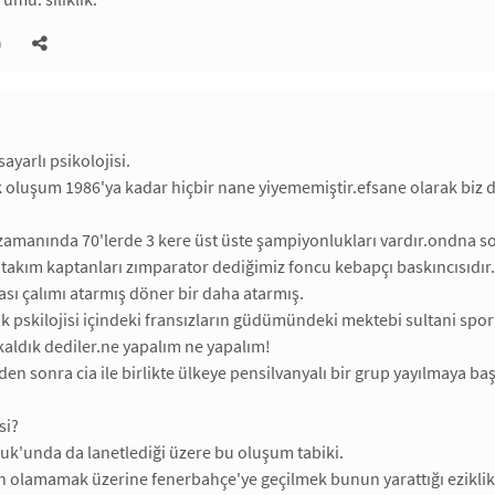
)
sayarlı psikolojisi.
k oluşum 1986'ya kadar hiçbir nane yiyememiştir.efsane olarak biz de 
' zamanında 70'lerde 3 kere üst üste şampiyonlukları vardır.ondna
 takım kaptanları zımparator dediğimiz foncu kebapçı baskıncısıdır
sı çalımı atarmış döner bir daha atarmış.
ik pskilojisi içindeki fransızların güdümündeki mektebi sultani spo
kaldık dediler.ne yapalım ne yapalım!
en sonra cia ile birlikte ülkeye pensilvanyalı bir grup yayılmaya baş
si?
uk'unda da lanetlediği üzere bu oluşum tabiki.
n olamamak üzerine fenerbahçe'ye geçilmek bunun yarattığı eziklik p