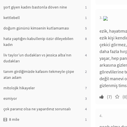
şort giyen kadını bastonla döven nine
1
kettlebell
3.
1
doğum gününü kimsenin kutlamaması
5
ezik, hayatımız
ezik kişi kend
hata yaptığını kabullenip özür dileyebilen
8
çekici görmez,
kadın
daha fazla hır
liv taylor’un dudakları vs jessica alba’nın
4
yaşar, hep pan
dudakları
arkasına gizle
tanım girdiğimizde kafasını tekmeyle çöpe
görevlilerine 
2
atan adam
değil manevi o
gizlenmiş tims
mitolojik hikayeler
7
(7)
(0
esmiyor
3
çok paranız olsa ne yapardınız sorunsalı
4
4.
8 mile
1
noob olma duru