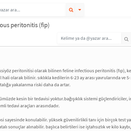
ious peritonitis (fip)
siyöz peritonitisi olarak bilinen feline infectious peritonitis (fıp), ke
l hali olarak bilinir. sıklıkla kedilerin 6-23 ay arası yavrularında ve 
talığa yakalanma riski daha da artar.
müzde kesin bir tedavisi yoktur.bağışıklık sistemi güçlendiriciler, int
mli tedavi araçları arasındadır.
si sayesinde konulabilir. yüksek güvenilirlikli tanı için birçok test y
lı sonuçlar alınabilir. başlıca belirtileri ise iştahsızlık ve kilo kay