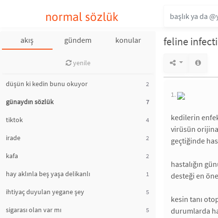
normal sözlük
feline infect
akış
gündem
konular
yenile
düşün ki kedin bunu okuyor
2
1.
günaydın sözlük
7
kedilerin enfek
tiktok
4
virüsün orijina
irade
2
geçtiğinde has
kafa
2
hastalığın günü
hay aklınla beş yaşa delikanlı
1
desteği en öne
ihtiyaç duyulan yegane şey
5
kesin tanı otop
sigarası olan var mı
5
durumlarda hata