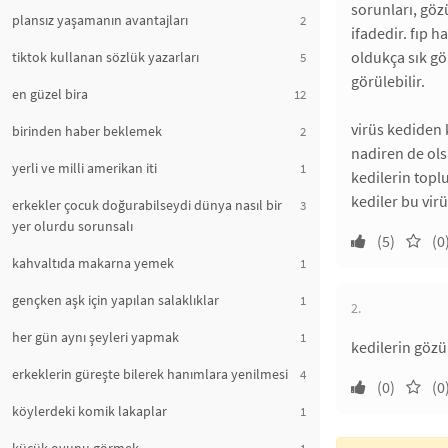
sorunları, göz
plansız yaşamanın avantajları
2
ifadedir. fıp 
oldukça sık gör
tiktok kullanan sözlük yazarları
5
görülebilir.
en güzel bira
12
virüs kediden 
birinden haber beklemek
2
nadiren de ols
yerli ve milli amerikan iti
1
kedilerin topl
kediler bu virü
erkekler çocuk doğurabilseydi dünya nasıl bir
3
yer olurdu sorunsalı
(5)
(0
kahvaltıda makarna yemek
1
gençken aşk için yapılan salaklıklar
1
2.
her gün aynı şeyleri yapmak
1
kedilerin gözü
erkeklerin güreşte bilerek hanımlara yenilmesi
4
(0)
(0
köylerdeki komik lakaplar
1
1