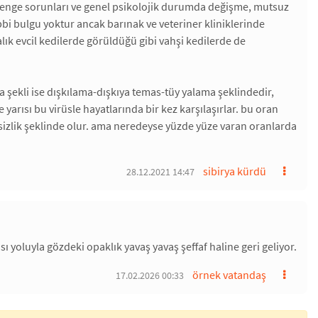
denge sorunları ve genel psikolojik durumda değişme, mutsuz
ıbbi bulgu yoktur ancak barınak ve veteriner kliniklerinde
alık evcil kedilerde görüldüğü gibi vahşi kedilerde de
a şekli ise dışkılama-dışkıya temas-tüy yalama şeklindedir,
yarısı bu virüsle hayatlarında bir kez karşılaşırlar. bu oran
halsizlik şeklinde olur. ama neredeyse yüzde yüze varan oranlarda
sibirya kürdü
28.12.2021 14:47
 yoluyla gözdeki opaklık yavaş yavaş şeffaf haline geri geliyor.
örnek vatandaş
17.02.2026 00:33