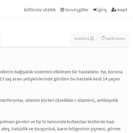
küfürsüz sözlük
turunçgiller
giriş
kayıt
sıralama
sayfa sonu
dilerin bağışıklık sistemini etkileyen bir hastalıktır. fıp, korona
5-13 yaş arası yetişkinlerinde görülen bu hastalık kedi 14 yaşını
erferonlar, vitamin kürleri (özellikle c vitamini), antibiyotik
apılması gerekir ve fıp'in tanısında kullanılan testlerde bazı
bı, ateş, halsizlik ve durgunluk, karın bölgesinin şişmesi, görme