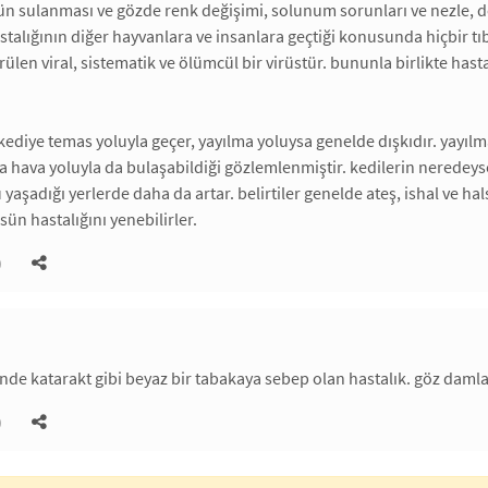
ün sulanması ve gözde renk değişimi, solunum sorunları ve nezle, 
hastalığının diğer hayvanlara ve insanlara geçtiği konusunda hiçbir t
ülen viral, sistematik ve ölümcül bir virüstür. bununla birlikte hast
kediye temas yoluyla geçer, yayılma yoluysa genelde dışkıdır. yayılm
a hava yoluyla da bulaşabildiği gözlemlenmiştir. kedilerin neredeyse 
u yaşadığı yerlerde daha da artar. belirtiler genelde ateş, ishal ve 
sün hastalığını yenebilirler.
)
nde katarakt gibi beyaz bir tabakaya sebep olan hastalık. göz damlası
)