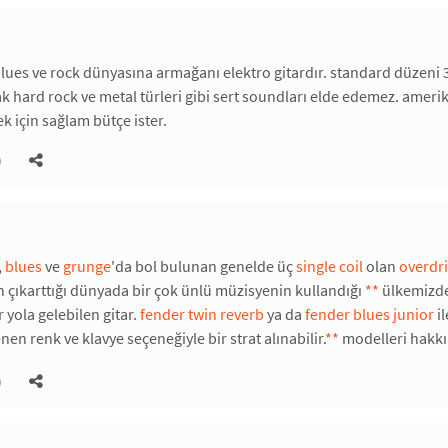
blues ve rock dünyasına armağanı elektro gitardır. standard düzeni 3 
k hard rock ve metal türleri gibi sert soundları elde edemez. amerika
k için sağlam bütçe ister.
)
,
blues
ve
grunge
'da bol bulunan genelde üç
single coil
olan
overdr
in çıkarttığı dünyada bir çok ünlü müzisyenin kullandığı
*
*
ülkemizde 
 yola gelebilen gitar.
fender twin reverb
ya da
fender blues junior
il
nen renk ve klavye seçeneğiyle bir strat alınabilir.
*
*
modelleri hakkın
)