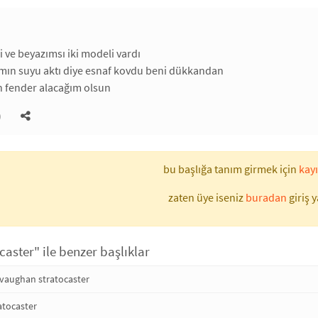
i ve beyazımsı iki modeli vardı
mın suyu aktı diye esnaf kovdu beni dükkandan
n fender alacağım olsun
)
bu başlığa tanım girmek için
kayı
zaten üye iseniz
buradan
giriş y
caster" ile benzer başlıklar
 vaughan stratocaster
atocaster