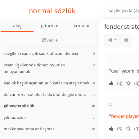
normal sözlük
fender strat
akış
gündem
konular
yenile
sevgilinin sana çok sadık olucam demesi
2
1.
insan ilişkilerinde dönen oyunları
2
"usa" yapımı b
anlayamamak
kadınlı başlık açanlanların kafasına ateş etmek
(3)
(0
8
do var re var sol olur fa da olur do gibi olmaz
1
2.
günaydın sözlük
10
"
fender player
yılmaz özdil
1
(3)
(0
mekke savunma antlaşması
10