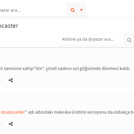
ocaster
ir tanesine sahip"tim". şimdi sadece sol göğsümde dövmesi kaldı.
)
 stratocaster
" adı altındaki meksika üretimi versiyonu da oldukça ba
)