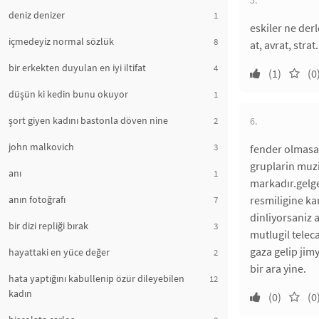
5.
deniz denizer
1
eskiler ne derle
içmedeyiz normal sözlük
8
at, avrat, strat.
bir erkekten duyulan en iyi iltifat
4
(1)
(0
düşün ki kedin bunu okuyor
1
şort giyen kadını bastonla döven nine
2
6.
john malkovich
3
fender olmasa
gruplarin muzi
anı
1
markadır.gelge
anın fotoğrafı
resmiligine ka
7
dinliyorsaniz 
bir dizi repliği bırak
3
mutlugil telec
gaza gelip jimy
hayattaki en yüce değer
2
bir ara yine.
hata yaptığını kabullenip özür dileyebilen
12
kadın
(0)
(0