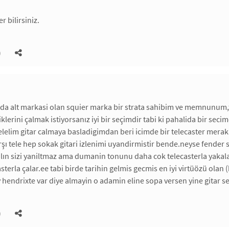
r bilirsiniz.
)
da alt markasi olan squier marka bir strata sahibim ve memnunum,t
klerini çalmak istiyorsanız iyi bir seçimdir tabi ki pahalida bir sec
lelim gitar calmaya basladigimdan beri icimde bir telecaster merakı
rşı tele hep sokak gitari izlenimi uyandirmistir bende.neyse fender 
alın sizi yaniltmaz ama dumanin tonunu daha cok telecasterla yakal
asterla çalar.ee tabi birde tarihin gelmis gecmis en iyi virtüözü olan
 hendrixte var diye almayin o adamin eline sopa versen yine gitar ses
)