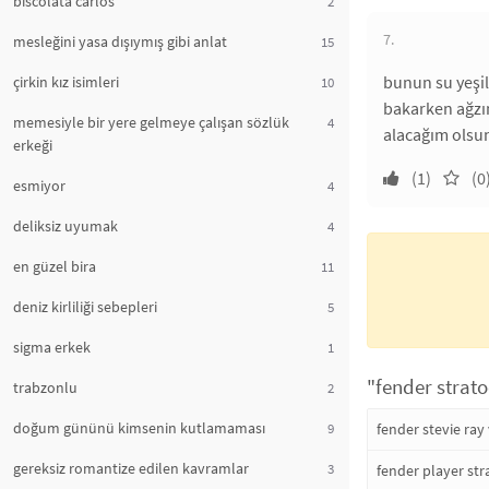
biscolata carlos
2
7.
mesleğini yasa dışıymış gibi anlat
15
bunun su yeşil
çirkin kız isimleri
10
bakarken ağzı
memesiyle bir yere gelmeye çalışan sözlük
4
alacağım olsu
erkeği
(1)
(0
esmiyor
4
deliksiz uyumak
4
en güzel bira
11
deniz kirliliği sebepleri
5
sigma erkek
1
"fender strato
trabzonlu
2
doğum gününü kimsenin kutlamaması
9
fender stevie ray
gereksiz romantize edilen kavramlar
3
fender player str