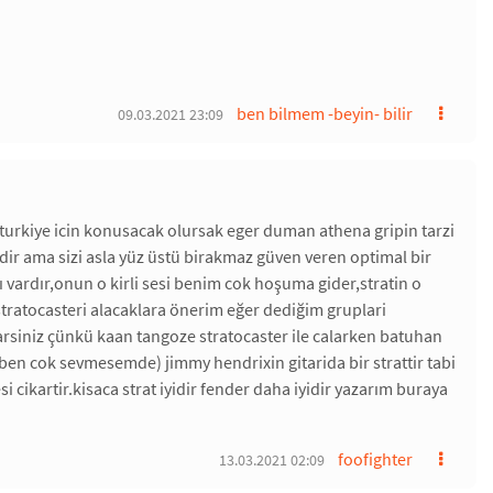
ben bilmem -beyin- bilir
09.03.2021 23:09
urkiye icin konusacak olursak eger duman athena gripin tarzi
imdir ama sizi asla yüz üstü birakmaz güven veren optimal bir
 vardır,onun o kirli sesi benim cok hoşuma gider,stratin o
stratocasteri alacaklara önerim eğer dediğim gruplari
arsiniz çünkü kaan tangoze stratocaster ile calarken batuhan
 (ben cok sevmesemde) jimmy hendrixin gitarida bir strattir tabi
i cikartir.kisaca strat iyidir fender daha iyidir yazarım buraya
foofighter
13.03.2021 02:09