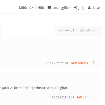
küfürsüz sözlük
turunçgiller
giriş
kayıt
sıralama
sayfa sonu
kelenderis
20.12.2020 20:51
şarılı ve kısmen bütçe dostu olan kült gitar.
lufthar
20.02.2021 13:17