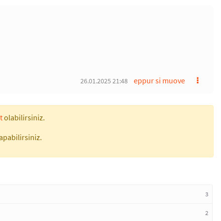
eppur si muove
26.01.2025 21:48
t
olabilirsiniz.
apabilirsiniz.
3
2