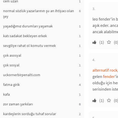
cem uzan
1
3.
normal sözlük yazarlarının şu an ihtiyacı olan
6
şey
leo fender'in 
aşık eder. anca
yaşadığımız durumları yaşamak
1
ancak alabilme
katı sadakat bekleyen erkek
1
(1)
(0
sevgiliye rahat ol komutu vermek
1
çok asosyal
1
4.
çok sosyal
1
alternatif rock
uckornerbirpenalti.com
1
gelen
fender
'
olduğu için her
fatma girik
4
serisinden iste
kafa
1
(1)
(0
zor zaman şarkıları
8
kardeşlerin sorduğu tuhaf sorular
2