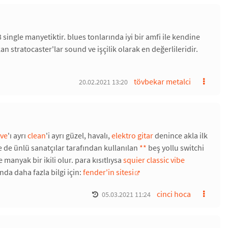
single manyetiktir. blues tonlarında iyi bir amfi ile kendine
n stratocaster'lar sound ve işçilik olarak en değerlileridir.
tövbekar metalci
20.02.2021 13:20
ive
'ı ayrı
clean
'i ayrı güzel, havalı,
elektro gitar
denince akla ilk
de ünlü sanatçılar tarafından kullanılan
*
*
beş yollu switchi
e manyak bir ikili olur. para kısıtlıysa
squier classic vibe
da daha fazla bilgi için:
fender'in sitesi
cinci hoca
05.03.2021 11:24