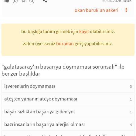
(0)
(0)
20.04.2026 14:46
okan buruk’un askeri
bu başlığa tanım girmek için
kayıt
olabilirsiniz.
zaten üye iseniz
buradan
giriş yapabilirsiniz.
"galatasaray'ın başarıya doymaması sorunsalı" ile
benzer başlıklar
işverenlerin doymaması
3
ateşten yananın ateşe doymaması
1
başarısızlıktan başarıya giden yol
1
bazı insanların başarıya alerjisi olması
4