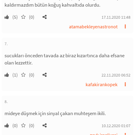
kaldırmazdım bütün koğuş kahvaltıda olurdu.
(5)
(0)
17.11.2020 11:48
atamabekleyenastronot
7.
sucukları önceden tavada az biraz kızartınca daha efsane
olan lezzettir.
(1)
(0)
22.11.2020 06:52
kafakirankopek
8.
mideye düşmek için sinyal çakan muhteşem ikili.
(0)
(0)
10.12.2020 01:07