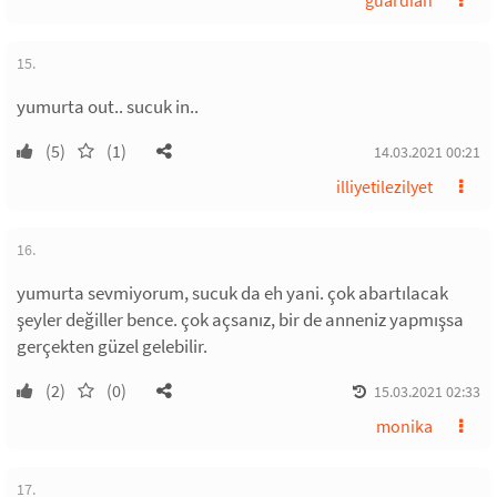
guardian
15.
yumurta out.. sucuk in..
(5)
(1)
14.03.2021 00:21
illiyetilezilyet
16.
yumurta sevmiyorum, sucuk da eh yani. çok abartılacak
şeyler değiller bence. çok açsanız, bir de anneniz yapmışsa
gerçekten güzel gelebilir.
(2)
(0)
15.03.2021 02:33
monika
17.