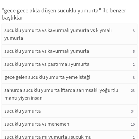
"gece gece akla düşen sucuklu yumurta" ile benzer
başlıklar
sucuklu yumurta vs kavurmalı yumurta vs kıymalı
3
yumurta
sucuklu yumurta vs kavurmalı yumurta
5
sucuklu yumurta vs pastırmalı yumurta
2
gece gelen sucuklu yumurta yeme isteği
8
sahurda sucuklu yumurta iftarda sarımsaklı yoğurtlu
23
mantı yiyen insan
sucuklu yumurta
34
sucuklu yumurta vs menemen
10
sucuklu yumurta mı yumurtalı sucuk mu
1