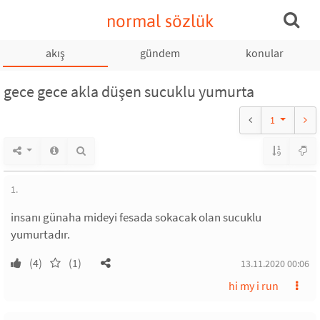
normal sözlük
akış
gündem
konular
gece gece akla düşen sucuklu yumurta
1
1.
insanı günaha mideyi fesada sokacak olan sucuklu
yumurtadır.
(4)
(1)
13.11.2020 00:06
hi my i run