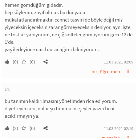
hemen gömdüğüm gıdadır.
hep söylerim: zayıf olmak bu dünyada
mükafatlandırılmaktır. cennet tasviri de böyle değil mi?
yiyeceksin içeceksin zarar görmeyeceksin deniyor, aynı işte.
ne tostlar yapıyorum, ne çiğ köfteler gömüyorum gece 12’de
1’de.
yaş ilerleyince nasıl duracağımı bilmiyorum.
(0)
(0)
11.03.2021 02:09
bir_öğretmen
14.
bu tanımın kaldırılmasını yönetimden rica ediyorum.
diyetteyim abi, nolur şu tanıma bir şeyler yazıp beni
acıktırmayın ya.
(2)
(0)
11.03.2021 02:19