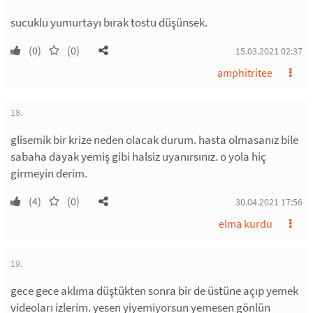
sucuklu yumurtayı bırak tostu düşünsek.
(0)
(0)
15.03.2021 02:37
amphitritee
18.
glisemik bir krize neden olacak durum. hasta olmasanız bile
sabaha dayak yemiş gibi halsiz uyanırsınız. o yola hiç
girmeyin derim.
(4)
(0)
30.04.2021 17:56
elma kurdu
19.
gece gece aklıma düştükten sonra bir de üstüne açıp yemek
videoları izlerim. yesen yiyemiyorsun yemesen gönlün