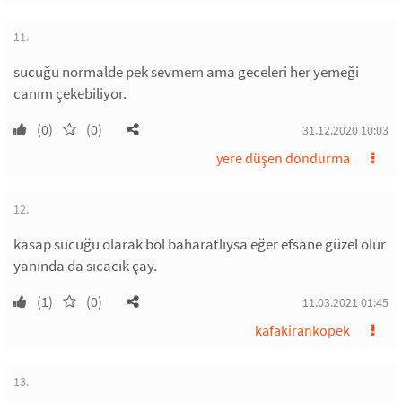
11.
sucuğu normalde pek sevmem ama geceleri her yemeği
canım çekebiliyor.
(0)
(0)
31.12.2020 10:03
yere düşen dondurma
12.
kasap sucuğu olarak bol baharatlıysa eğer efsane güzel olur
yanında da sıcacık çay.
(1)
(0)
11.03.2021 01:45
kafakirankopek
13.