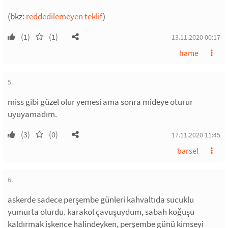
(bkz:
reddedilemeyen teklif
)
(1)
(1)
13.11.2020 00:17
hame
5.
miss gibi güzel olur yemesi ama sonra mideye oturur
uyuyamadım.
(3)
(0)
17.11.2020 11:45
barsel
6.
askerde sadece perşembe günleri kahvaltıda sucuklu
yumurta olurdu. karakol çavuşuydum, sabah koğuşu
kaldırmak işkence halindeyken, perşembe günü kimseyi