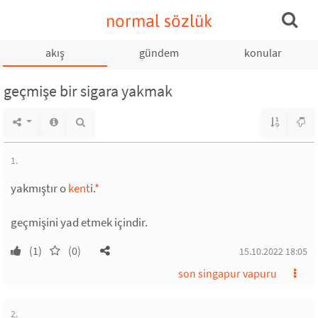
normal sözlük
akış
gündem
konular
geçmişe bir sigara yakmak
1.
yakmıştır o
kent
i.
*
geçmişini yad etmek içindir.
(1)
(0)
15.10.2022 18:05
son singapur vapuru
2.