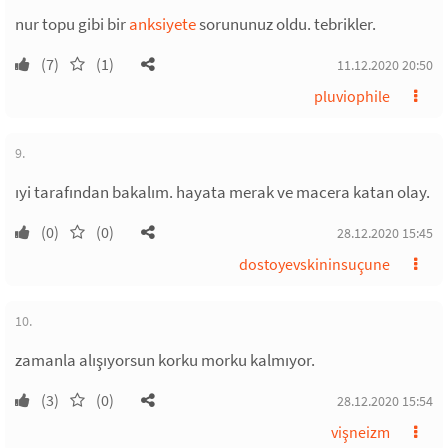
nur topu gibi bir
anksiyete
sorununuz oldu. tebrikler.
(7)
(1)
11.12.2020 20:50
pluviophile
9.
ıyi tarafından bakalım. hayata merak ve macera katan olay.
(0)
(0)
28.12.2020 15:45
dostoyevskininsuçune
10.
zamanla alışıyorsun korku morku kalmıyor.
(3)
(0)
28.12.2020 15:54
vişneizm