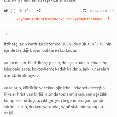
bizi, kara minimalist! teşekkürler agepe!
(1)
(0)
14.01.2021 09:27
kaynamış sütün üzerindeki ince kaymak tabakası
14.
ittihatçıların kurduğu sistemde, 100 yıldır nüfusun % 70'inin
içinde taşıdığı boyun büktüren korkudur.
yalan mı lan, bir ittihatçı gelsin, dolaşsın halkın içinde! bu
işler balolarda, kokteyllerde kadeh kaldırıp, laiklik naraları
atmak ile olmuyor.
yasaların, kültürün ve teknolojin ithal. rekabet edeceğin
ülkeler hristiyan birliği altında toplanmışken, sen aşağılık
kompleksine düşüp, çıktığın yeri beğenmemişsin. şimdi
sürün! sürün, derken, vatandaş yani! sistemin sahapları
değil.