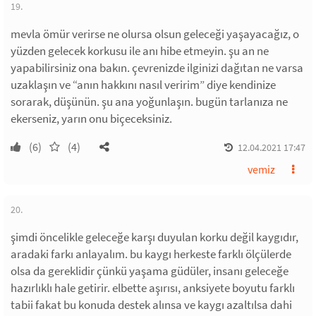
19.
mevla ömür verirse ne olursa olsun geleceği yaşayacağız, o
yüzden gelecek korkusu ile anı hibe etmeyin. şu an ne
yapabilirsiniz ona bakın. çevrenizde ilginizi dağıtan ne varsa
uzaklaşın ve “anın hakkını nasıl veririm” diye kendinize
sorarak, düşünün. şu ana yoğunlaşın. bugün tarlanıza ne
ekerseniz, yarın onu biçeceksiniz.
(6)
(4)
12.04.2021 17:47
vemiz
20.
şimdi öncelikle geleceğe karşı duyulan korku değil kaygıdır,
aradaki farkı anlayalım. bu kaygı herkeste farklı ölçülerde
olsa da gereklidir çünkü yaşama güdüler, insanı geleceğe
hazırlıklı hale getirir. elbette aşırısı, anksiyete boyutu farklı
tabii fakat bu konuda destek alınsa ve kaygı azaltılsa dahi