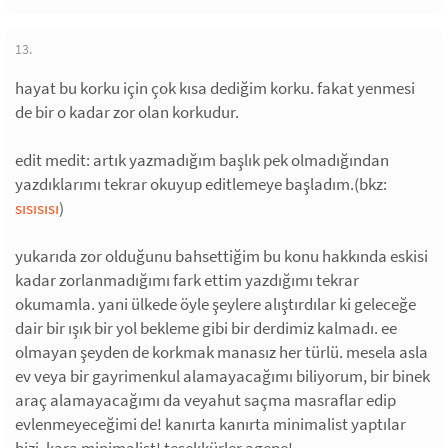
13.
hayat bu korku için çok kısa dediğim korku. fakat yenmesi
de bir o kadar zor olan korkudur.
edit medit: artık yazmadığım başlık pek olmadığından
yazdıklarımı tekrar okuyup editlemeye başladım.(bkz:
sısısısı
)
yukarıda zor olduğunu bahsettiğim bu konu hakkında eskisi
kadar zorlanmadığımı fark ettim yazdığımı tekrar
okumamla. yani ülkede öyle şeylere alıştırdılar ki geleceğe
dair bir ışık bir yol bekleme gibi bir derdimiz kalmadı. ee
olmayan şeyden de korkmak manasız her türlü. mesela asla
ev veya bir gayrimenkul alamayacağımı biliyorum, bir binek
araç alamayacağımı da veyahut saçma masraflar edip
evlenmeyeceğimi de! kanırta kanırta minimalist yaptılar