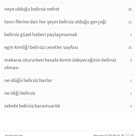
neye olduğu belirsiz nefret
30
tanrı fikrine dair her şeyin belirsiz olduğu gerçeği
10
belirsiz güzel haberi paylaşmamak
1
egm kimliği belirsiz cesetler sayfası
35
mekana otururken hesabı kimin ödeyeceğinin belirsiz
5
olması
ne idüğü belirsiz barlar
1
ne idiği belirsiz
1
sebebi belirsiz karamsarlık
3
instagram
Normal Sözlük © 2026