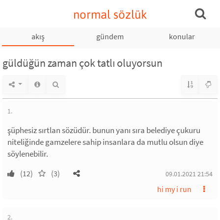
normal sözlük
akış
gündem
konular
güldüğün zaman çok tatlı oluyorsun
1.
şüphesiz sırtlan sözüdür. bunun yanı sıra belediye çukuru
niteliğinde gamzelere sahip insanlara da mutlu olsun diye
söylenebilir.
(12)
(3)
09.01.2021 21:54
hi my i run
2.