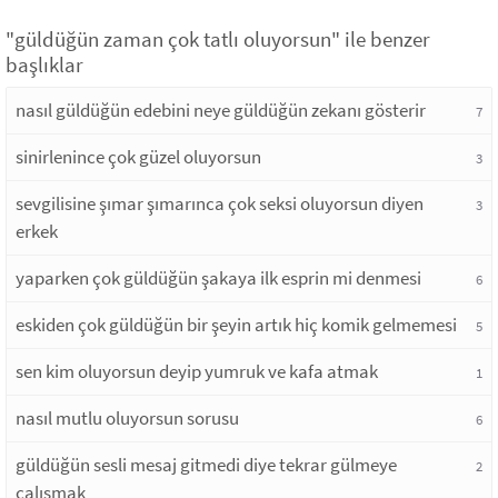
"güldüğün zaman çok tatlı oluyorsun" ile benzer
başlıklar
nasıl güldüğün edebini neye güldüğün zekanı gösterir
7
sinirlenince çok güzel oluyorsun
3
sevgilisine şımar şımarınca çok seksi oluyorsun diyen
3
erkek
yaparken çok güldüğün şakaya ilk esprin mi denmesi
6
eskiden çok güldüğün bir şeyin artık hiç komik gelmemesi
5
sen kim oluyorsun deyip yumruk ve kafa atmak
1
nasıl mutlu oluyorsun sorusu
6
güldüğün sesli mesaj gitmedi diye tekrar gülmeye
2
çalışmak