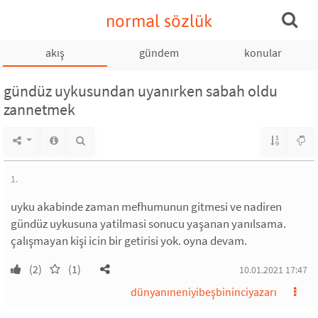
normal sözlük
akış
gündem
konular
gündüz uykusundan uyanırken sabah oldu
zannetmek
1.
uyku akabinde zaman mefhumunun gitmesi ve nadiren
gündüz uykusuna yatilmasi sonucu yaşanan yanılsama.
çalışmayan kişi icin bir getirisi yok. oyna devam.
(2)
(1)
10.01.2021 17:47
dünyanıneniyibeşbininciyazarı