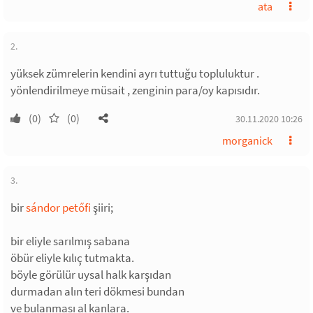
ata
2.
yüksek zümrelerin kendini ayrı tuttuğu topluluktur .
yönlendirilmeye müsait , zenginin para/oy kapısıdır.
(0)
(0)
30.11.2020 10:26
morganick
3.
bir
sándor petőfi
şiiri;
bir eliyle sarılmış sabana
öbür eliyle kılıç tutmakta.
böyle görülür uysal halk karşıdan
durmadan alın teri dökmesi bundan
ve bulanması al kanlara.