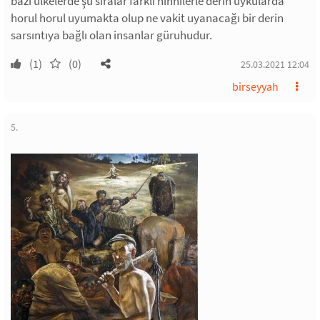
bazı ülkelerde şu sıralar farklı ninnilerle derin uykularda
horul horul uyumakta olup ne vakit uyanacağı bir derin
sarsıntıya bağlı olan insanlar güruhudur.
(1)
(0)
25.03.2021 12:04
birseyyah
5.