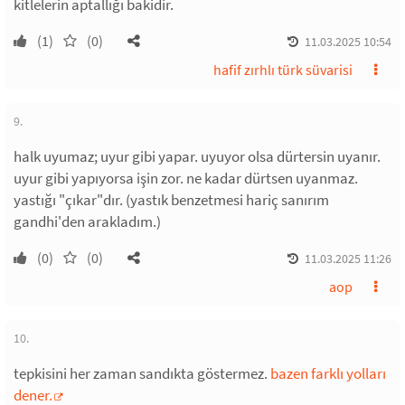
kitlelerin aptallığı bakidir.
(1)
(0)
11.03.2025 10:54
hafif zırhlı türk süvarisi
9.
halk uyumaz; uyur gibi yapar. uyuyor olsa dürtersin uyanır.
uyur gibi yapıyorsa işin zor. ne kadar dürtsen uyanmaz.
yastığı "çıkar"dır. (yastık benzetmesi hariç sanırım
gandhi'den arakladım.)
(0)
(0)
11.03.2025 11:26
aop
10.
tepkisini her zaman sandıkta göstermez.
bazen farklı yolları
dener.