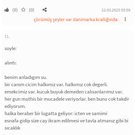
(0)
(0)
22.03.2025 05:59
çürümüş şeyler var danimarka krallığında
11.
soyle:
alıntı:
benim anladıgım su.
bir canım cicim halkımız var. halkımız cok degerli.
emekcimiz var. kucuk buyuk demeden calısanlarımız var.
her gun muthis bir mucadele veriyorlar. ben bunu cok takdir
ediyorum.
halka beraber bir lugatta geliyor: icten ve samimi
esnafa gidip size cay ikram edilmesi ve tavla atmanız gibi bi
sıcaklık