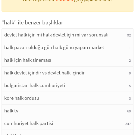
"halk" ile benzer başlıklar
devlet halk için mi halk devlet için mi var sorunsalı
92
halk pazarı olduğu gün halk günü yapan market
1
halk için halk sineması
2
halk devlet içindir vs devlet halk içindir
9
bulgaristan halk cumhuriyeti
5
kore halk ordusu
3
halk tv
69
cumhuriyet halk partisi
347