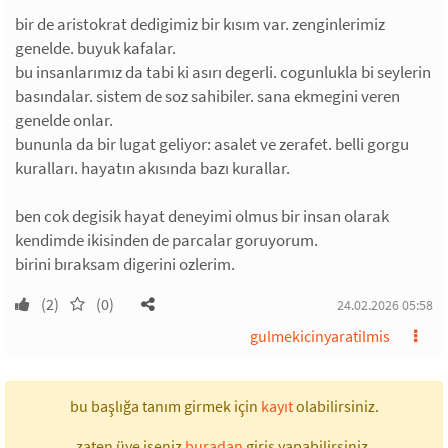
bir de aristokrat dedigimiz bir kısım var. zenginlerimiz
genelde. buyuk kafalar.
bu insanlarımız da tabi ki asırı degerli. cogunlukla bi seylerin
basındalar. sistem de soz sahibiler. sana ekmegini veren
genelde onlar.
bununla da bir lugat geliyor: asalet ve zerafet. belli gorgu
kuralları. hayatın akısında bazı kurallar.
ben cok degisik hayat deneyimi olmus bir insan olarak
kendimde ikisinden de parcalar goruyorum.
birini bıraksam digerini ozlerim.
(2)
(0)
24.02.2026 05:58
gulmekicinyaratilmis
bu başlığa tanım girmek için
kayıt
olabilirsiniz.
zaten üye iseniz
buradan
giriş yapabilirsiniz.