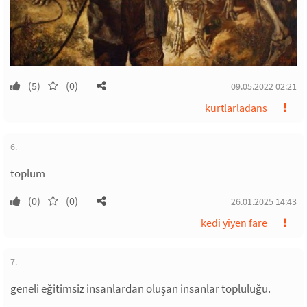
(5)
(0)
09.05.2022 02:21
kurtlarladans
6.
toplum
(0)
(0)
26.01.2025 14:43
kedi yiyen fare
7.
geneli eğitimsiz insanlardan oluşan insanlar topluluğu.