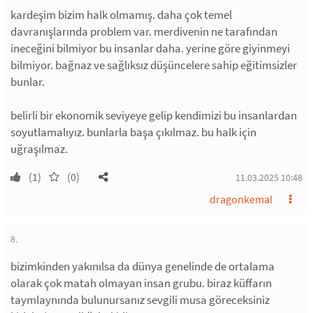
kardeşim bizim halk olmamış. daha çok temel
davranışlarında problem var. merdivenin ne tarafından
ineceğini bilmiyor bu insanlar daha. yerine göre giyinmeyi
bilmiyor. bağnaz ve sağlıksız düşüncelere sahip eğitimsizler
bunlar.
belirli bir ekonomik seviyeye gelip kendimizi bu insanlardan
soyutlamalıyız. bunlarla başa çıkılmaz. bu halk için
uğraşılmaz.
(1)
(0)
11.03.2025 10:48
dragonkemal
8.
bizimkinden yakınılsa da dünya genelinde de ortalama
olarak çok matah olmayan insan grubu. biraz küffarın
taymlaynında bulunursanız sevgili musa göreceksiniz