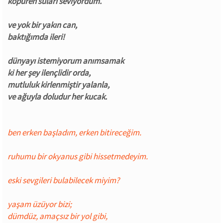
köpüren suları seviyordum.
ve yok bir yakın can,
baktığımda ileri!
dünyayı istemiyorum anımsamak
ki her şey ilençlidir orda,
mutluluk kirlenmiştir yalanla,
ve ağuyla doludur her kucak.
ben erken başladım, erken bitireceğim.
ruhumu bir okyanus gibi hissetmedeyim.
eski sevgileri bulabilecek miyim?
yaşam üzüyor bizi;
dümdüz, amaçsız bir yol gibi,