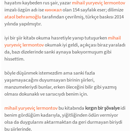
hayatını kaybeden rus şair, yazar
mihail yuryeviç lermontov
imzalı özgün adı ise
кинжал
olan 154 sayfalık eser; dilimize
ataol behramoğlu
tarafından çevrilmiş, türkçe baskısı 2014
yılında yapılmıştır.
iyi bir şiir kitabı okuma hasretiyle yanıp tutuşurken
mihail
yuryeviç lermontov
okumak iyi geldi, açıkçası biraz yaraladı
da, bazı dizelerinde sanki aynaya bakıyormuşum gibi
hissettim.
böyle düşünmek istemezdim ama sanki fazla
yaşamayacağını duyumsayan birinin şiirleri,
manzumeleriydi bunlar, erken öleceğini bilir gibi yazmış
olması dokunaklı ve sarsıcıydı benim için.
mihail yuryeviç lermontov
bu kitabında
kırgın bir şövalye
idi
benim gördüğüm kadarıyla, yiğitliğinden ödün vermiyor
olsa da duygularını aktarmaktan da geri durmayan biriydi
bu şiirlerinde.