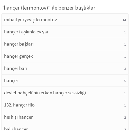
"hançer (lermontov)" ile benzer başlıklar
mihail yuryeviç lermontov
14
hançer i aşkınla ey yar
1
hançer bağları
1
hançer gerçek
1
hançer barı
3
hançer
5
devlet bahçeli'nin erkan hançer sessizliği
1
132. hançer filo
1
hış hışı hançer
2
ballı hançer
2