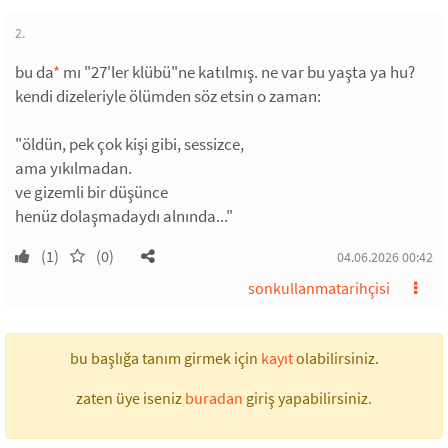
2.
bu da
*
mı "27'ler klübü"ne katılmış. ne var bu yaşta ya hu?
kendi dizeleriyle ölümden söz etsin o zaman:
"öldün, pek çok kişi gibi, sessizce,
ama yıkılmadan.
ve gizemli bir düşünce
henüz dolaşmadaydı alnında..."
(1)
(0)
04.06.2026 00:42
sonkullanmatarihçisi
bu başlığa tanım girmek için
kayıt
olabilirsiniz.
zaten üye iseniz
buradan
giriş yapabilirsiniz.