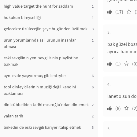
high value target the hunt for saddam
1
(17)
(
hukukun bireyselliği
1
gelecekte üzüleceğin şeye bugünden üzülmek
3
3.
ürün yorumlarında asıl ürünün insanlar
1
bak güzel boza 
olması
ayrıca hanımın
eski sevgilinin yeni sevgilisinin playlistine
2
(1)
(0
bakmak
aynı evde yaşıyormuş gibi entryler
6
4.
tool dinleyicilerinin müziği değil kendini
6
açıklaması
lanet olsun d
dini cübbeliden tarihi mısıroğlu'ndan dinlemek
2
(6)
(2
yalan tarih
2
linkedin'de eski sevgili kariyeri takip etmek
3
5.