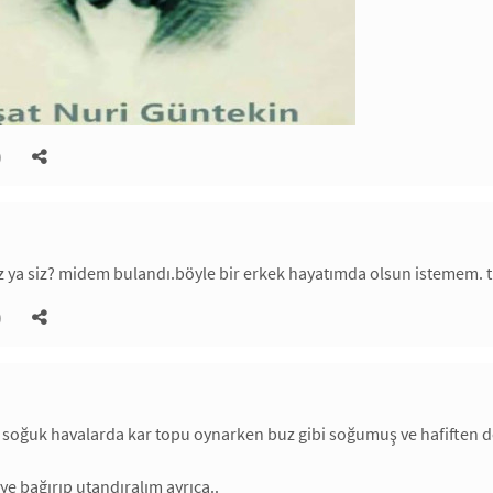
)
z ya siz? midem bulandı.böyle bir erkek hayatımda olsun istemem. t
)
e soğuk havalarda kar topu oynarken buz gibi soğumuş ve hafiften
ye bağırıp utandıralım ayrıca..