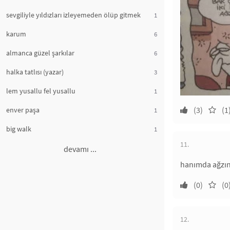
sevgiliyle yıldızları izleyemeden ölüp gitmek
1
karum
6
almanca güzel şarkılar
6
halka tatlısı (yazar)
3
lem yusallu fel yusallu
1
(3)
(1
enver paşa
1
big walk
1
11.
devamı ...
hanımda ağzını
(0)
(0
12.