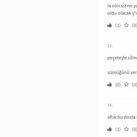
la olm siz ne 
oldu olacak ş*
(1)
(0
13.
peçeteyle silm
sümüğünü yeri
(0)
(0
14.
aftık bu dosta
(1)
(0