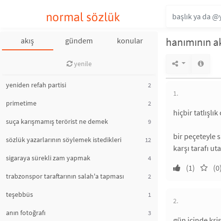
normal sözlük
hanımının a
akış
gündem
konular
yenile
yeniden refah partisi
2
1.
primetime
2
hiçbir tatlışlı
suça karışmamış terörist ne demek
9
bir peçeteyle s
sözlük yazarlarının söylemek istedikleri
12
karşı tarafı ut
sigaraya sürekli zam yapmak
4
(1)
(0
trabzonspor taraftarının salah'a tapması
2
teşebbüs
1
2.
anın fotoğrafı
3
gün içinde kri