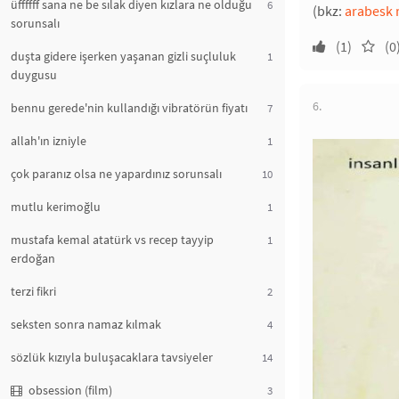
üffffff sana ne be sılak diyen kızlara ne olduğu
6
(bkz:
arabesk 
sorunsalı
(1)
(0
duşta gidere işerken yaşanan gizli suçluluk
1
duygusu
6.
bennu gerede'nin kullandığı vibratörün fiyatı
7
allah'ın izniyle
1
çok paranız olsa ne yapardınız sorunsalı
10
mutlu kerimoğlu
1
mustafa kemal atatürk vs recep tayyip
1
erdoğan
terzi fikri
2
seksten sonra namaz kılmak
4
sözlük kızıyla buluşacaklara tavsiyeler
14
obsession (film)
3