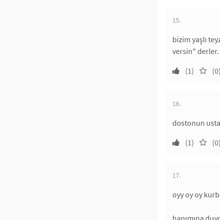
15.
bizim yaşlı tey
versin" derler.
(1)
(0
16.
dostonun usta
(1)
(0
17.
oyy oy oy kurb
hanımına duydu