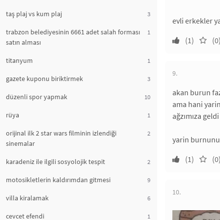
taş plaj vs kum plaj
3
evli erkekler 
trabzon belediyesinin 6661 adet salah forması
1
(1)
(0
satın alması
titanyum
1
9.
gazete kuponu biriktirmek
3
akan burun faz
düzenli spor yapmak
10
ama hani yari
rüya
1
ağzımıza geldi 
orijinal ilk 2 star wars filminin izlendiği
2
yarin burnunu
sinemalar
(1)
(0
karadeniz ile ilgili sosyolojik tespit
2
motosikletlerin kaldırımdan gitmesi
9
10.
villa kiralamak
6
cevcet efendi
1