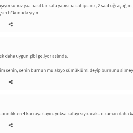
yaşıyorsunuz yaa nasıl bir kafa yapısına sahipsiniz, 2 saat uğraştığı
çsın b*kunuda yiyin.
)
ek daha uygun gibi geliyor aslında.
m senin, senin burnun mu akıyo sümüklüm! deyip burnunu silmey
)
 sunnilikten 4 karı ayarlayın. yoksa kafayı sıyıracak.. o zaman daha 
)