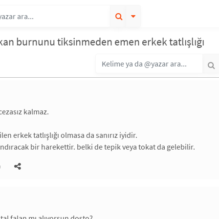
kan burnunu tiksinmeden emen erkek tatlışlığı
k cezasız kalmaz.
ilen erkek tatlışlığı olmasa da sanırız iyidir.
andıracak bir harekettir. belki de tepik veya tokat da gelebilir.
)
stal falan mı alıyorsun dosto?