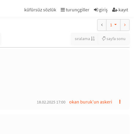
küfürsüz sözlük
turunçgiller
giriş
kayıt
1
sıralama
sayfa sonu
okan buruk’un askeri
18.02.2025 17:00