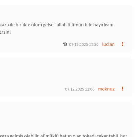
kaza ile birlikte ölüm gelse "allah ölümün bile hayırlısını
ersin!
lucian
07.12.2025 11:50
meknuz
07.12.2025 12:06
aza gelmiş olabilir. sümüklü hatun o an tokadı çakar tabii. her