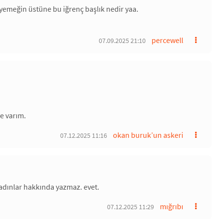
m yemeğin üstüne bu iğrenç başlık nedir yaa.
percewell
07.09.2025 21:10
e varım.
okan buruk’un askeri
07.12.2025 11:16
kadınlar hakkında yazmaz. evet.
mığrıbı
07.12.2025 11:29