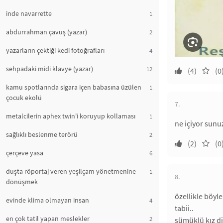
inde navarrette
1
abdurrahman çavuş (yazar)
2
yazarların çektiği kedi fotoğrafları
4
sehpadaki midi klavye (yazar)
12
(4)
(0
kamu spotlarında sigara içen babasına üzülen
1
çocuk ekolü
7.
metalcilerin aphex twin'i koruyup kollaması
1
ne içiyor sunu
sağlıklı beslenme terörü
2
(2)
(0
çerçeve yasa
6
duşta röportaj veren yeşilçam yönetmenine
1
8.
dönüşmek
özellikle böyl
evinde klima olmayan insan
4
tabii..
en çok tatil yapan meslekler
2
sümüklü kız di