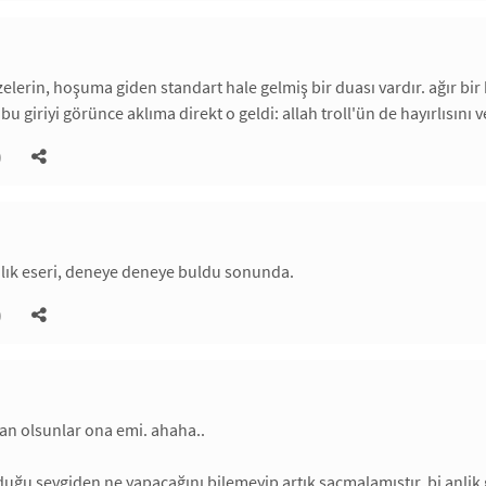
zelerin, hoşuma giden standart hale gelmiş bir duası vardır. ağır bir 
 bu giriyi görünce aklıma direkt o geldi: allah troll'ün de hayırlısını v
)
lık eseri, deneye deneye buldu sonunda.
)
an olsunlar ona emi. ahaha..
ğu sevgiden ne yapacağını bilemeyip artık saçmalamıştır. bi anlik g