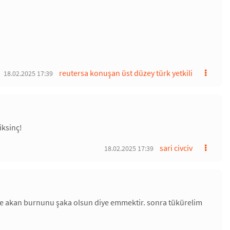
reutersa konuşan üst düzey türk yetkili
18.02.2025 17:39
iksinç!
sari civciv
18.02.2025 17:39
 de akan burnunu şaka olsun diye emmektir. sonra tükürelim