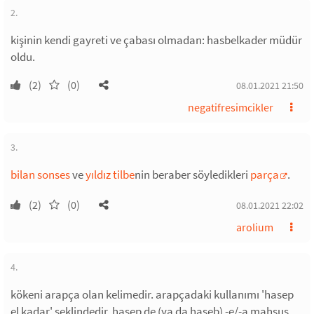
2.
kişinin kendi gayreti ve çabası olmadan: hasbelkader müdür
oldu.
(2)
(0)
08.01.2021 21:50
negatifresimcikler
3.
bilan sonses
ve
yıldız tilbe
nin beraber söyledikleri
parça
.
(2)
(0)
08.01.2021 22:02
arolium
4.
kökeni arapça olan kelimedir. arapçadaki kullanımı 'hasep
el kadar' şeklindedir. hasep de (ya da haseb) -e/-a mahsus