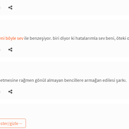
)
ni böyle sev
ile benzeşiyor. biri diyor ki hatalarımla sev beni, ötek
)
 etmesine rağmen gönül almayan bencillere armağan edilesi şarkı.
)