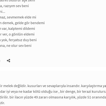
hasret öldürür aşk beni
a, razıyım sev beni
i...
maz, sevmemek elde mi
n demek, gelde gör bendemi
 var, kalptemi dildemi
r ver, o gönlün eldemi
yok, feryatsız duy beni
ına, ne olur sev beni
)
r melek değildir. kusurları ve sevaplarıyla insandır. karşılaştırma yap
adar iyi veya ne kadar kötü olduğu ise , bir denge, bir terazi kurulur
irilir. bir ilacın yüzde 49 zararı olmasına karşılık, yüzde 51 oranın
tir.