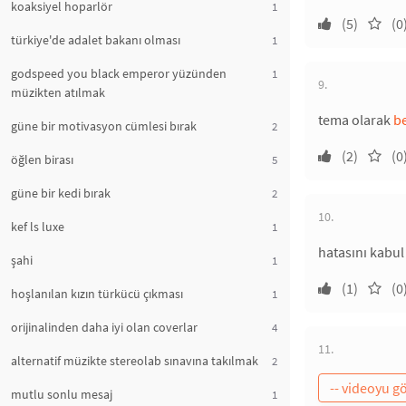
koaksiyel hoparlör
1
(5)
(0
türkiye'de adalet bakanı olması
1
godspeed you black emperor yüzünden
1
9.
müzikten atılmak
tema olarak
be
güne bir motivasyon cümlesi bırak
2
(2)
(0
öğlen birası
5
güne bir kedi bırak
2
10.
kef ls luxe
1
hatasını kabul
şahi
1
(1)
(0
hoşlanılan kızın türkücü çıkması
1
orijinalinden daha iyi olan coverlar
4
11.
alternatif müzikte stereolab sınavına takılmak
2
mutlu sonlu mesaj
1