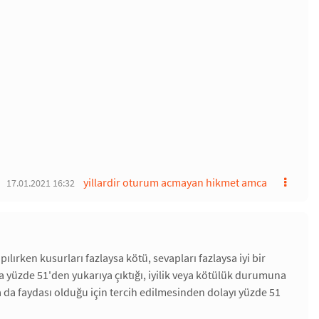
yillardir oturum acmayan hikmet amca
17.01.2021 16:32
ılırken kusurları fazlaysa kötü, sevapları fazlaysa iyi bir
sa yüzde 51'den yukarıya çıktığı, iyilik veya kötülük durumuna
da da faydası olduğu için tercih edilmesinden dolayı yüzde 51