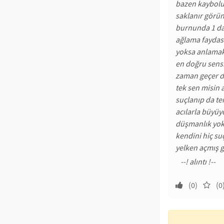
bazen kaybolur
saklanır görü
burnunda 1 da
ağlama faydas
yoksa anlamak
en doğru sensi
zaman geçer d
tek sen misin 
suçlanıp da te
acılarla büyü
düşmanlık yok
kendini hiç su
yelken açmış g
(0)
(0