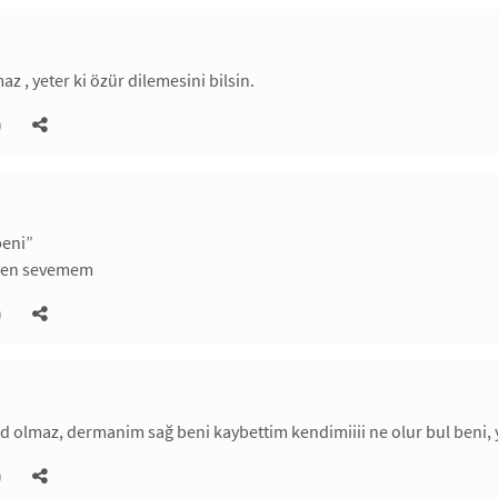
az , yeter ki özür dilemesini bilsin.
)
beni”
,ben sevemem
)
 olmaz, dermanim sağ beni kaybettim kendimiiii ne olur bul beni, 
)