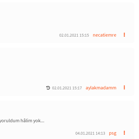
necatiemre
02.01.2021 15:15
aylakmadamm
02.01.2021 15:17
yoruldum hâlim yok...
psg
04.01.2021 14:13