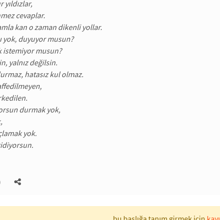
 yıldızlar,
nmez cevaplar.
mla kan o zaman dikenli yollar.
ı yok, duyuyor musun?
 istemiyor musun?
n, yalnız değilsin.
urmaz, hatasız kul olmaz.
affedilmeyen,
rkedilen.
yorsun durmak yok,
,
çlamak yok.
idiyorsun.
)
bu başlığa tanım girmek için
kayı