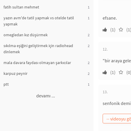
fatih sultan mehmet
1
efsane.
yazın avm'de tatil yapmak vs otelde tatil
1
yapmak
(1)
(1
omegledan kız düşürmek
2
sıkılma eşiğini geliştirmek için radiohead
2
12.
dinlemek
"bir araya gel
mala davara faydası olmayan şarkıcılar
2
(1)
(0
karpuz peynir
2
ptt
1
13.
devamı ...
senfonik demi