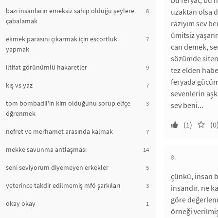
bu feryat, bu 
bazı insanların emeksiz sahip olduğu şeylere
8
uzaktan olsa d
çabalamak
razıyım sev ben
ümitsiz yaşan
ekmek parasını çıkarmak için escortluk
7
can demek, se
yapmak
sözümde sitem
iltifat görünümlü hakaretler
9
tez elden habe
feryada gücüm 
kış vs yaz
7
sevenlerin aşk
tom bombadil'in kim olduğunu sorup elfçe
3
sev beni...
öğrenmek
(1)
(0
nefret ve merhamet arasında kalmak
7
mekke savunma antlaşması
14
8.
seni seviyorum diyemeyen erkekler
5
çünkü, insan bi
yeterince takdir edilmemiş mfö şarkıları
3
insandır. ne k
göre değerlend
okay okay
1
örneği verilmiş