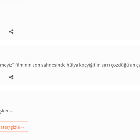
)
emeyiz" filminin son sahnesinde hülya koçyiğit'in sırrı çözdüğü an ç
)
şken...