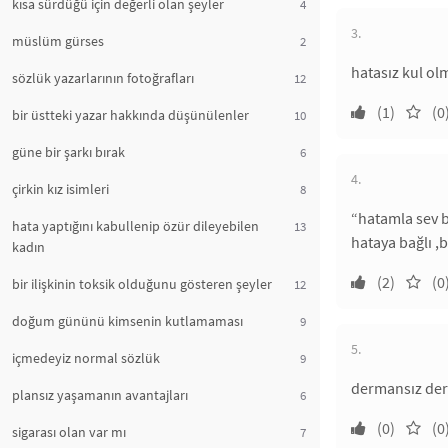
kısa sürdüğü için değerli olan şeyler
4
3.
müslüm gürses
2
hatasız kul olm
sözlük yazarlarının fotoğrafları
12
(1)
(0
bir üstteki yazar hakkında düşünülenler
10
güne bir şarkı bırak
6
4.
çirkin kız isimleri
8
“hatamla sev 
hata yaptığını kabullenip özür dileyebilen
13
hataya bağlı 
kadın
(2)
(0
bir ilişkinin toksik olduğunu gösteren şeyler
12
doğum gününü kimsenin kutlamaması
9
5.
içmedeyiz normal sözlük
9
dermansız derd
plansız yaşamanın avantajları
6
(0)
(0
sigarası olan var mı
7