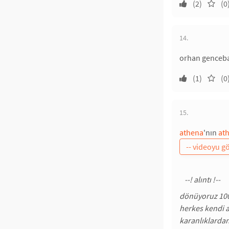
(2)
(0
14.
orhan gencebay
(1)
(0
15.
athena
'nın
at
dönüyoruz 100
herkes kendi 
karanlıklardan