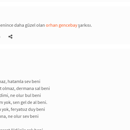
lenince daha güzel olan
orhan gencebay
şarkısı.
)
maz, hatamla sev beni
t olmaz, dermana sal beni
imi, ne olur bul beni
 yok, sen gel de al beni.
yok, feryatsız duy beni
ına, ne olur sev beni