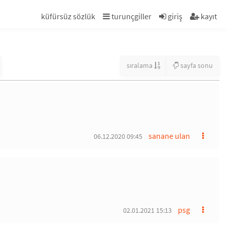
küfürsüz sözlük
turunçgiller
giriş
kayıt
sıralama
sayfa sonu
sanane ulan
06.12.2020 09:45
psg
02.01.2021 15:13