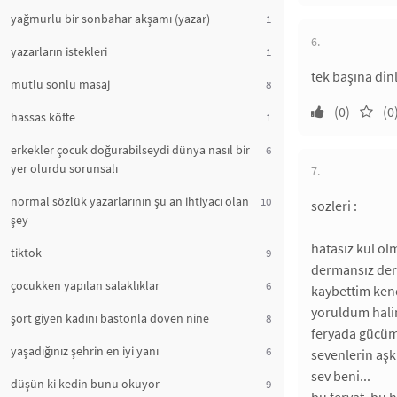
yağmurlu bir sonbahar akşamı (yazar)
1
6.
yazarların istekleri
1
tek başına din
mutlu sonlu masaj
8
(0)
(0
hassas köfte
1
erkekler çocuk doğurabilseydi dünya nasıl bir
6
yer olurdu sorunsalı
7.
normal sözlük yazarlarının şu an ihtiyacı olan
10
sozleri :
şey
hatasız kul ol
tiktok
9
dermansız der
çocukken yapılan salaklıklar
6
kaybettim kend
yoruldum halim
şort giyen kadını bastonla döven nine
8
feryada gücüm 
yaşadığınız şehrin en iyi yanı
6
sevenlerin aşk
sev beni...
düşün ki kedin bunu okuyor
9