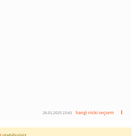
hangi nicki seçsem
26.01.2025 23:43
t
olabilirsiniz.