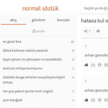
normal sözlük
hatasız kul 
akış
gündem
konular
yenile
en güzel bira
10
1.
tiktok kullanan sözlük yazarları
8
orhan gencebay 
dışarı çıksam mı çıkmasam mı tereddüttü
9
(1)
(0
terörsüz türkiye komisyonu
1
sözlükte kavga etmenin sosyalleşme biçimi
2
2.
olması
orhan gencebay
her şeyi şekerli içenler terör örgütü
3
(2)
(0
anın fotoğrafı
3