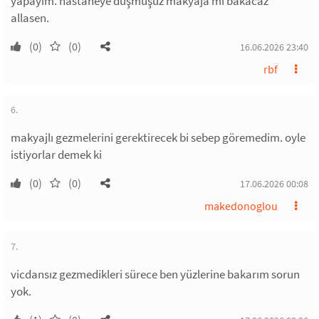
yapayım. hastaneye düşmüşüz makyaja mı bakacaz
allasen.
(0)
(0)
16.06.2026 23:40
rbf
6.
makyajlı gezmelerini gerektirecek bi sebep göremedim. oyle
istiyorlar demek ki
(0)
(0)
17.06.2026 00:08
makedonoglou
7.
vicdansız gezmedikleri sürece ben yüzlerine bakarım sorun
yok.