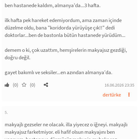
ben hastanede kaldım, almanya'da...3 hafta.
ilk hafta pek hareket edemiyordum, ama zaman içinde
düzelme oldu, bana "koridorda yürüyüşe çık!!" dedi
doktorlar...ben de bastonla bütün hastanede yürüdüm...
demem o ki, çok uzattım, hemşirelerin makyajsız gezdiği,
doğru değil.
gayet bakımlı ve seksiler...en azından almanya'da.
(0)
(0)
16.06.2026 23:35
dertürke
5.
makyajlı gezseler ne olacak. illa yiyecez o iğneyi. makyajlı
makyajsız farketmiyor. eli hafif olsun makyajını ben