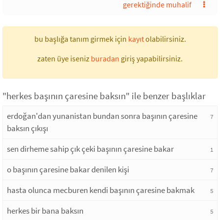
gerektiğinde muhalif
bu başlığa tanım girmek için
kayıt
olabilirsiniz.
zaten üye iseniz
buradan
giriş yapabilirsiniz.
"herkes başının çaresine baksın" ile benzer başlıklar
erdoğan'dan yunanistan bundan sonra başının çaresine
7
baksın çıkışı
sen dirheme sahip çık çeki başının çaresine bakar
1
o başının çaresine bakar denilen kişi
7
hasta olunca mecburen kendi başının çaresine bakmak
5
herkes bir bana baksın
5