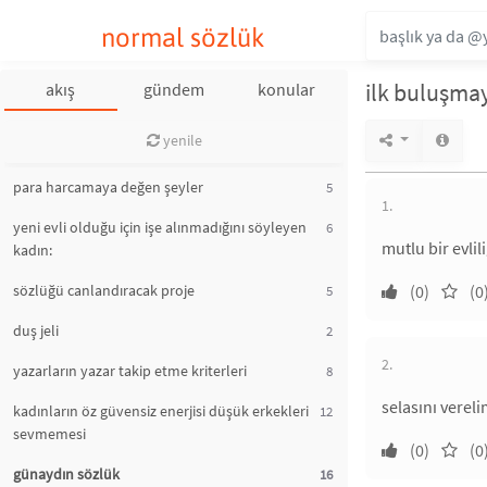
normal sözlük
ilk buluşmay
akış
gündem
konular
yenile
para harcamaya değen şeyler
5
1.
yeni evli olduğu için işe alınmadığını söyleyen
6
mutlu bir evlil
kadın:
sözlüğü canlandıracak proje
(0)
(0
5
duş jeli
2
2.
yazarların yazar takip etme kriterleri
8
selasını vereli
kadınların öz güvensiz enerjisi düşük erkekleri
12
sevmemesi
(0)
(0
günaydın sözlük
16