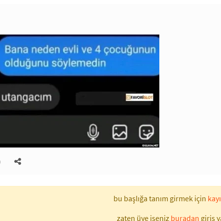
)
bu başlığa tanım girmek için
kayı
zaten üye iseniz
buradan
giriş y