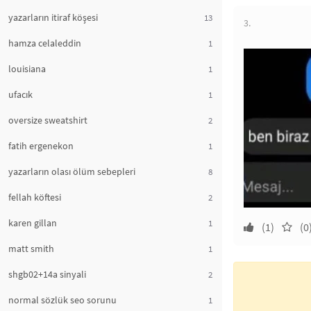
yazarların itiraf köşesi
13
3.
hamza celaleddin
1
louisiana
1
ufacık
1
oversize sweatshirt
2
fatih ergenekon
1
yazarların olası ölüm sebepleri
8
fellah köftesi
2
karen gillan
1
(1)
(0
matt smith
1
shgb02+14a sinyali
2
normal sözlük seo sorunu
1