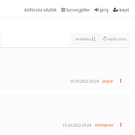
küfürsüz sözlük
turunçgiller
giriş
kayıt
sıralama
sayfa sonu
joyce
15.10.2022 20:24
mimarov
15.10.2022 20:24