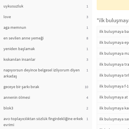
uykusuzluk
1
love
3
"ilk buluşmaya
aga memnun
1
ilk buluşmaya ba
en sevilen anne yemeği
8
ilk buluşmaya eş
yeniden başlamak
1
ilk buluşmaya ma
kıskanılan insanlar
3
ilk buluşmaya tra
napıyorsun deyince belgesel izliyorum diyen
1
ilk buluşmaya tır
arkadaş
ilk buluşmaya f-1
geceye bir şarkı bırak
10
ilk buluşmaya at 
annenin ölmesi
4
blok3
ilk buluşmaya ka
2
avcı toplayıcılıktan sözlük fingirdekliğine erkek
1
ilk buluşmaya san
evrimi