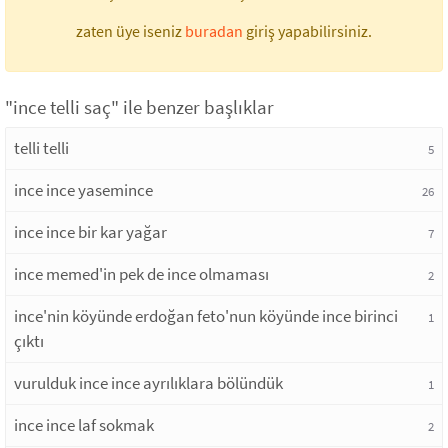
zaten üye iseniz
buradan
giriş yapabilirsiniz.
"ince telli saç" ile benzer başlıklar
telli telli
5
ince ince yasemince
26
ince ince bir kar yağar
7
ince memed'in pek de ince olmaması
2
ince'nin köyünde erdoğan feto'nun köyünde ince birinci
1
çıktı
vurulduk ince ince ayrılıklara bölündük
1
ince ince laf sokmak
2