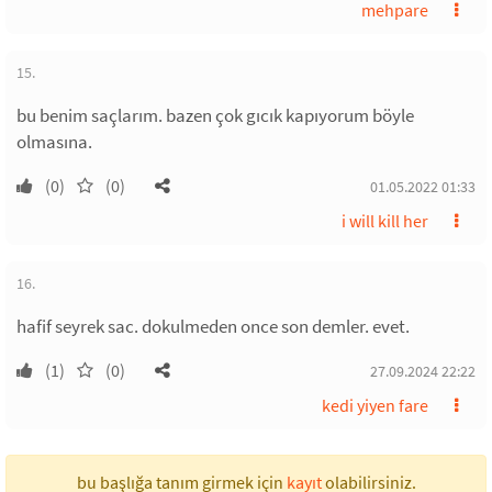
mehpare
15.
bu benim saçlarım. bazen çok gıcık kapıyorum böyle
olmasına.
(0)
(0)
01.05.2022 01:33
i will kill her
16.
hafif seyrek sac. dokulmeden once son demler. evet.
(1)
(0)
27.09.2024 22:22
kedi yiyen fare
bu başlığa tanım girmek için
kayıt
olabilirsiniz.