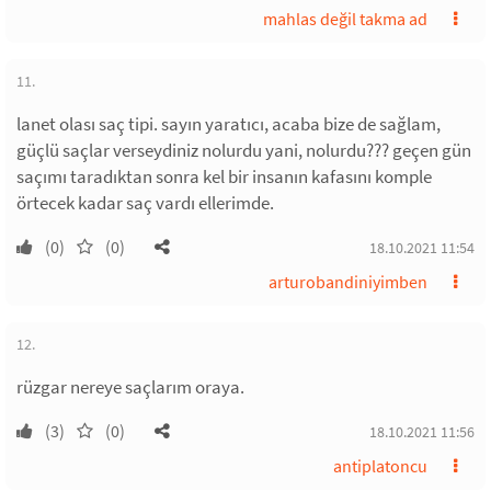
mahlas değil takma ad
11.
lanet olası saç tipi. sayın yaratıcı, acaba bize de sağlam,
güçlü saçlar verseydiniz nolurdu yani, nolurdu??? geçen gün
saçımı taradıktan sonra kel bir insanın kafasını komple
örtecek kadar saç vardı ellerimde.
(0)
(0)
18.10.2021 11:54
arturobandiniyimben
12.
rüzgar nereye saçlarım oraya.
(3)
(0)
18.10.2021 11:56
antiplatoncu