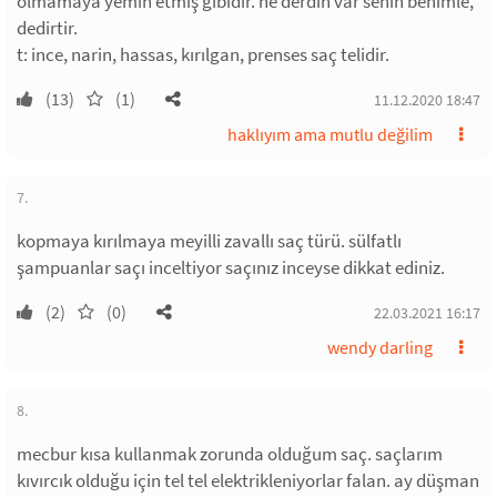
olmamaya yemin etmiş gibidir. ne derdin var senin benimle,
dedirtir.
t: ince, narin, hassas, kırılgan, prenses saç telidir.
(13)
(1)
11.12.2020 18:47
haklıyım ama mutlu değilim
7.
kopmaya kırılmaya meyilli zavallı saç türü. sülfatlı
şampuanlar saçı inceltiyor saçınız inceyse dikkat ediniz.
(2)
(0)
22.03.2021 16:17
wendy darling
8.
mecbur kısa kullanmak zorunda olduğum saç. saçlarım
kıvırcık olduğu için tel tel elektrikleniyorlar falan. ay düşman