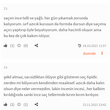
13.
saçım ince telli ve yağlı. her gün yıkamak zorunda
kalıyorum. sırf azıcık kurusun da formda dursun diye saçıma
açıcı yaptırıp öyle boyatıyorum. daha hacimli oluyor ama
bu kez de çok bakım istiyor.
(1)
(0)
18.10.2021 11:57
duende
14.
şekil almaz, sacsizliktan ölüyor gibi gösteren saç tipidir.
nerden mi biliyorum kendimden maalesef. azıcık daha kalın
olsun diye neler vermezdim. lakin incenin incesi.. her kalbim
kırıldığında sanki ince saç tellerimde kırım kırım kırılıyor.
(2)
(1)
15.11.2021 23:42