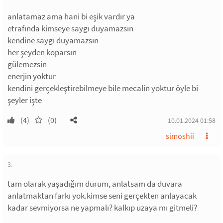
anlatamaz ama hani bi eşik vardır ya
etrafında kimseye saygı duyamazsın
kendine saygı duyamazsın
her şeyden koparsın
gülemezsin
enerjin yoktur
kendini gerçekleştirebilmeye bile mecalin yoktur öyle bi
şeyler işte
(4)
(0)
10.01.2024 01:58
simoshii
3.
tam olarak yaşadığım durum, anlatsam da duvara
anlatmaktan farkı yok.kimse seni gerçekten anlayacak
kadar sevmiyorsa ne yapmalı? kalkıp uzaya mı gitmeli?