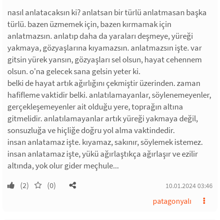
nasıl anlatacaksın ki? anlatsan bir türlü anlatmasan başka
türlü. bazen üzmemek için, bazen kırmamak için
anlatmazsın. anlatıp daha da yaraları deşmeye, yüreği
yakmaya, gözyaşlarına kıyamazsın. anlatmazsın işte. var
gitsin yürek yansın, gözyaşları sel olsun, hayat cehennem
olsun. o'na gelecek sana gelsin yeter ki.
belki de hayat artık ağırlığını çekmiştir üzerinden. zaman
hafifleme vaktidir belki. anlatılamayanlar, söylenemeyenler,
gerçekleşemeyenler ait olduğu yere, toprağın altına
gitmelidir. anlatılamayanlar artık yüreği yakmaya değil,
sonsuzluğa ve hiçliğe doğru yol alma vaktindedir.
insan anlatamaz işte. kıyamaz, sakınır, söylemek istemez.
insan anlatamaz işte, yükü ağırlaştıkça ağırlaşır ve ezilir
altında, yok olur gider meçhule...
(2)
(0)
10.01.2024 03:46
patagonyalı