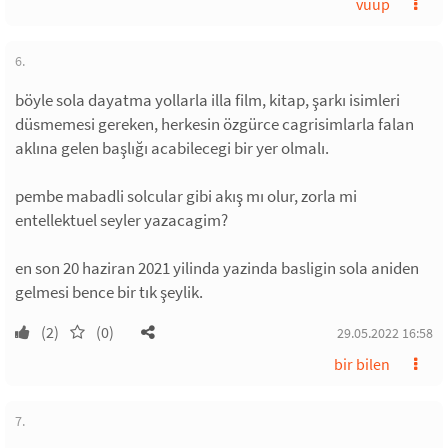
vuup
6.
böyle sola dayatma yollarla illa film, kitap, şarkı isimleri
düsmemesi gereken, herkesin özgürce cagrisimlarla falan
aklına gelen başlığı acabilecegi bir yer olmalı.
pembe mabadli solcular gibi akış mı olur, zorla mi
entellektuel seyler yazacagim?
en son 20 haziran 2021 yilinda yazinda basligin sola aniden
gelmesi bence bir tık şeylik.
(2)
(0)
29.05.2022 16:58
bir bilen
7.