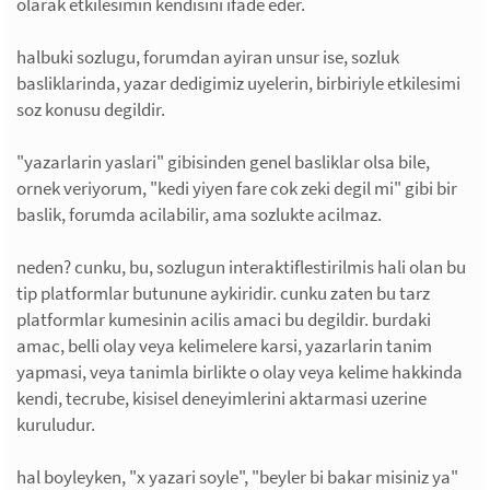
olarak etkilesimin kendisini ifade eder.
halbuki sozlugu, forumdan ayiran unsur ise, sozluk
basliklarinda, yazar dedigimiz uyelerin, birbiriyle etkilesimi
soz konusu degildir.
"yazarlarin yaslari" gibisinden genel basliklar olsa bile,
ornek veriyorum, "kedi yiyen fare cok zeki degil mi" gibi bir
baslik, forumda acilabilir, ama sozlukte acilmaz.
neden? cunku, bu, sozlugun interaktiflestirilmis hali olan bu
tip platformlar butunune aykiridir. cunku zaten bu tarz
platformlar kumesinin acilis amaci bu degildir. burdaki
amac, belli olay veya kelimelere karsi, yazarlarin tanim
yapmasi, veya tanimla birlikte o olay veya kelime hakkinda
kendi, tecrube, kisisel deneyimlerini aktarmasi uzerine
kuruludur.
hal boyleyken, "x yazari soyle", "beyler bi bakar misiniz ya"