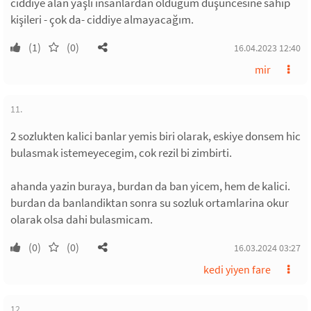
ciddiye alan yaşlı insanlardan olduğum düşüncesine sahip
kişileri - çok da- ciddiye almayacağım.
(1)
(0)
16.04.2023 12:40
mir
11.
2 sozlukten kalici banlar yemis biri olarak, eskiye donsem hic
bulasmak istemeyecegim, cok rezil bi zimbirti.
ahanda yazin buraya, burdan da ban yicem, hem de kalici.
burdan da banlandiktan sonra su sozluk ortamlarina okur
olarak olsa dahi bulasmicam.
(0)
(0)
16.03.2024 03:27
kedi yiyen fare
12.