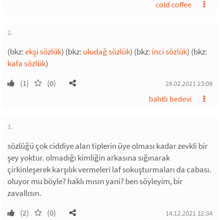
cold coffee
2.
(bkz:
ekşi sözlük
) (bkz:
uludağ sözlük
) (bkz:
inci sözlük
) (bkz:
kafa sözlük
)
(1)
(0)
28.02.2021 23:08
bahtlı bedevi
3.
sözlüğü çok ciddiye alan tiplerin üye olması kadar zevkli bir
şey yoktur. olmadığı kimliğin arkasına sığınarak
çirkinleşerek karşılık vermeleri laf sokuşturmaları da cabası.
oluyor mu böyle? haklı mısın yani? ben söyleyim, bir
zavallısın.
(2)
(0)
14.12.2021 12:34