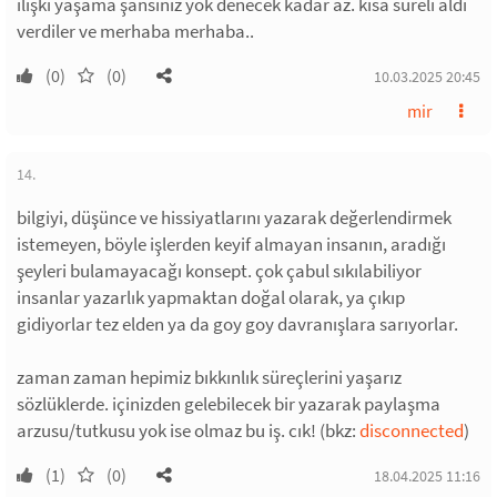
ilişki yaşama şansınız yok denecek kadar az. kısa süreli aldı
verdiler ve merhaba merhaba..
(0)
(0)
10.03.2025 20:45
mir
14.
bilgiyi, düşünce ve hissiyatlarını yazarak değerlendirmek
istemeyen, böyle işlerden keyif almayan insanın, aradığı
şeyleri bulamayacağı konsept. çok çabul sıkılabiliyor
insanlar yazarlık yapmaktan doğal olarak, ya çıkıp
gidiyorlar tez elden ya da goy goy davranışlara sarıyorlar.
zaman zaman hepimiz bıkkınlık süreçlerini yaşarız
sözlüklerde. içinizden gelebilecek bir yazarak paylaşma
arzusu/tutkusu yok ise olmaz bu iş. cık! (bkz:
disconnected
)
(1)
(0)
18.04.2025 11:16