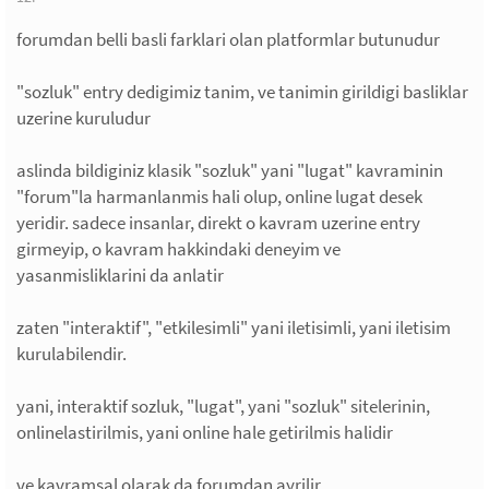
forumdan belli basli farklari olan platformlar butunudur
"sozluk" entry dedigimiz tanim, ve tanimin girildigi basliklar
uzerine kuruludur
aslinda bildiginiz klasik "sozluk" yani "lugat" kavraminin
"forum"la harmanlanmis hali olup, online lugat desek
yeridir. sadece insanlar, direkt o kavram uzerine entry
girmeyip, o kavram hakkindaki deneyim ve
yasanmisliklarini da anlatir
zaten "interaktif", "etkilesimli" yani iletisimli, yani iletisim
kurulabilendir.
yani, interaktif sozluk, "lugat", yani "sozluk" sitelerinin,
onlinelastirilmis, yani online hale getirilmis halidir
ve kavramsal olarak da forumdan ayrilir.