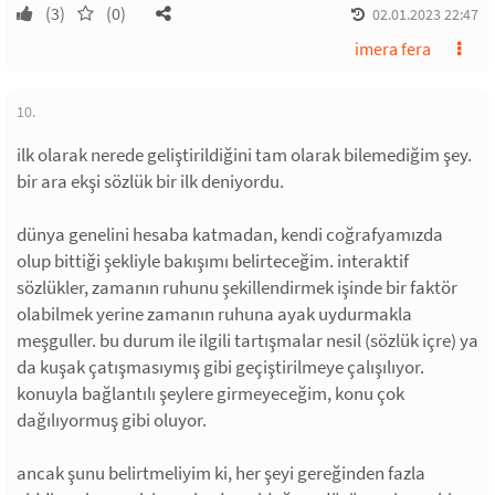
(3)
(0)
02.01.2023 22:47
imera fera
10.
ilk olarak nerede geliştirildiğini tam olarak bilemediğim şey.
bir ara ekşi sözlük bir ilk deniyordu.
dünya genelini hesaba katmadan, kendi coğrafyamızda
olup bittiği şekliyle bakışımı belirteceğim. interaktif
sözlükler, zamanın ruhunu şekillendirmek işinde bir faktör
olabilmek yerine zamanın ruhuna ayak uydurmakla
meşguller. bu durum ile ilgili tartışmalar nesil (sözlük içre) ya
da kuşak çatışmasıymış gibi geçiştirilmeye çalışılıyor.
konuyla bağlantılı şeylere girmeyeceğim, konu çok
dağılıyormuş gibi oluyor.
ancak şunu belirtmeliyim ki, her şeyi gereğinden fazla