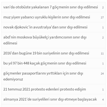
van'da otobüste yakalanan 7 göçmenin sınır dışı edilmesi
2
muz yiyen yabancı uyruklu kişilerin sınır dışı edilmesi
27
novak djokovic'in avustralya'dan sınır dışı edilmesi
1
abd'nin moskova büyükelçi yardımcısının sınır dışı
2
edilmesi
2016'dan bugüne 19 bin suriyelinin sınır dışı edilmesi
11
bu yıl 97 bin 448 kaçak göçmenin sınır dışı edilmesi
1
göçmenler pasaportlarını yırttıkları için sınır dışı
24
edemiyoruz
21 temmuz 2021 protesto edenleri protesto edişim
1
almanya 2021'de suriyelileri sınır dışı etmeye başlayacak
4