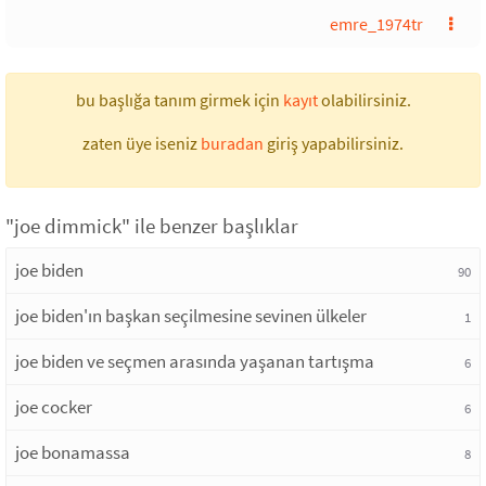
emre_1974tr
bu başlığa tanım girmek için
kayıt
olabilirsiniz.
zaten üye iseniz
buradan
giriş yapabilirsiniz.
"joe dimmick" ile benzer başlıklar
joe biden
90
joe biden'ın başkan seçilmesine sevinen ülkeler
1
joe biden ve seçmen arasında yaşanan tartışma
6
joe cocker
6
joe bonamassa
8