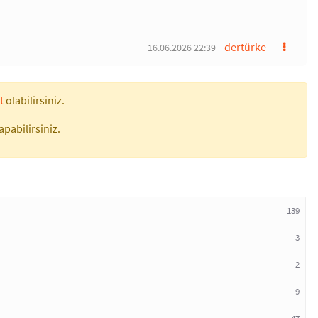
dertürke
16.06.2026 22:39
t
olabilirsiniz.
apabilirsiniz.
139
3
2
9
47