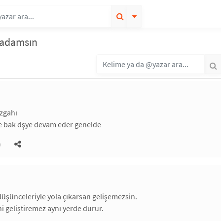
 adamsın
şzgahı
ye bak dşye devam eder genelde
)
üşünceleriyle yola çıkarsan gelişemezsin.
i geliştiremez aynı yerde durur.