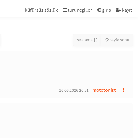
küfürsüz sözlük
turunçgiller
giriş
kayıt
sıralama
sayfa sonu
mototonist
16.06.2026 20:51