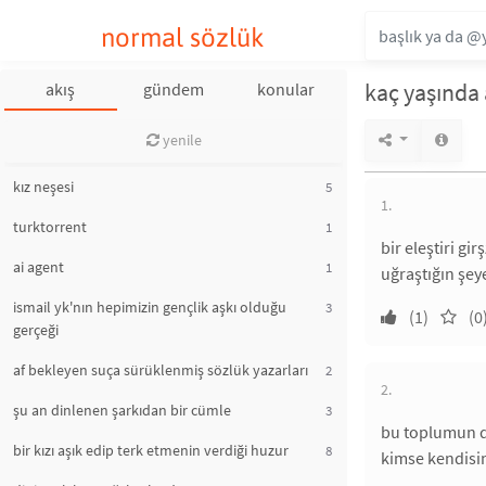
normal sözlük
kaç yaşında
akış
gündem
konular
yenile
kız neşesi
5
1.
turktorrent
1
bir eleştiri gir
ai agent
1
uğraştığın şe
ismail yk'nın hepimizin gençlik aşkı olduğu
3
(1)
(0
gerçeği
af bekleyen suça sürüklenmiş sözlük yazarları
2
2.
şu an dinlenen şarkıdan bir cümle
3
bu toplumun d
bir kızı aşık edip terk etmenin verdiği huzur
8
kimse kendisin