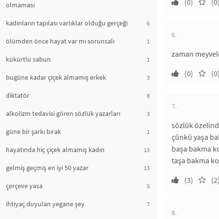
(0)
(0
olmaması
kadınların tapılası varlıklar olduğu gerçeği
6
6.
ölümden önce hayat var mı sorunsalı
1
zaman meyveler
kükürtlü sabun
1
(0)
(0
bugüne kadar çiçek almamış erkek
3
diktatör
8
7.
alkolizm tedavisi gören sözlük yazarları
3
sözlük özelin
güne bir şarkı bırak
1
çünkü yaşa bak
başa bakma kon
hayatında hiç çiçek almamış kadın
13
taşa bakma kon
gelmiş geçmiş en iyi 50 yazar
13
(3)
(2
çerçeve yasa
5
ihtiyaç duyulan yegane şey
7
8.