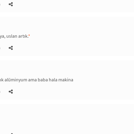
)
a, uslan artık.
*
)
dık alüminyum ama baba hala makina
)