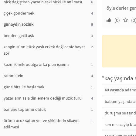
nick değiştiren yazarın eski nicki ile anılması
6
öyle derler gen
çiçek göndermek
4
(0)
(0
günaydın sözlük
9
benden geçti aşk
3
zengin sünni türk yaşlı erkek değilseniz hayat
2
zor
kozmik mikrodalga arka plan ışınımı
1
rammstein
4
"kaç yaşında 
güne bira ile başlamak
1
40 yaşında adamsı
yazarların asla dinlemem dediği müzik türü
4
babam yaşında 
banane toplumu olduk
1
duruşma sırasınd
ürünü ucuz satan yer ve şirketlerin şikayet
1
sen ne acayip bi
edilmesi