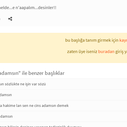
elde...e n'aapalım...desinler!!
)
bu başlığa tanım girmek için
kayı
zaten üye iseniz
buradan
giriş y
adamsın" ile benzer başlıklar
n sözlükte ne işin var sözü
adamsın
a hakime lan sen ne cins adamsın demek
 adamsın