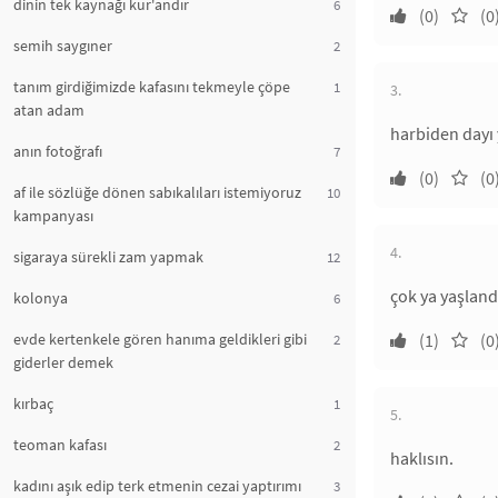
dinin tek kaynağı kur'andır
6
(0)
(0
semih saygıner
2
tanım girdiğimizde kafasını tekmeyle çöpe
1
3.
atan adam
harbiden dayı y
anın fotoğrafı
7
(0)
(0
af ile sözlüğe dönen sabıkalıları istemiyoruz
10
kampanyası
4.
sigaraya sürekli zam yapmak
12
çok ya yaşlan
kolonya
6
evde kertenkele gören hanıma geldikleri gibi
(1)
(0
2
giderler demek
kırbaç
1
5.
teoman kafası
2
haklısın.
kadını aşık edip terk etmenin cezai yaptırımı
3