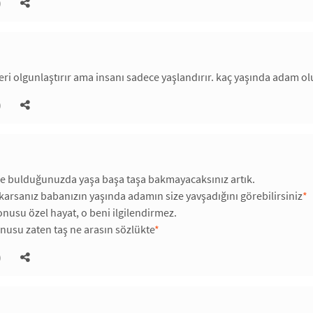
)
i olgunlaştırır ama insanı sadece yaşlandırır. kaç yaşında adam ol
)
de bulduğunuzda yaşa başa taşa bakmayacaksınız artık.
arsanız babanızın yaşında adamın size yavşadığını görebilirsiniz
*
usu özel hayat, o beni ilgilendirmez.
usu zaten taş ne arasın sözlükte
*
)