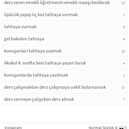
ders veren emekli öğretmenin emekli maaşı kesilecek
12
öpücük yapıp üç kez tahtaya vurmak
7
tahtaya vurmak
6
gel bakalım tahtaya
4
konuşanları tahtaya yazmak
22
ilkokul 4. sınıfta beni tahtaya yazan faruk
4
konuşanlarda tahtaya yazılmak
1
ders çalışmaktan ders çalışmaya vakit bulamamak
17
ders vermeye çalışırken ders almak
7
instagram
Normal Sözlük © 2026